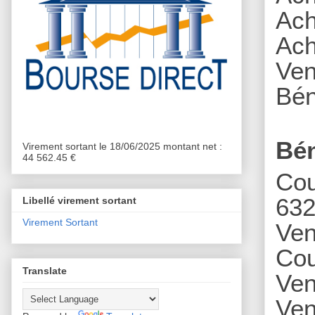
Ach
A
ch
Ven
Bén
Bén
Virement sortant le 18/06/2025 montant net :
44 562.45 €
Cou
632
Libellé virement sortant
Virement Sortant
Ven
Cou
Translate
Ven
Ven