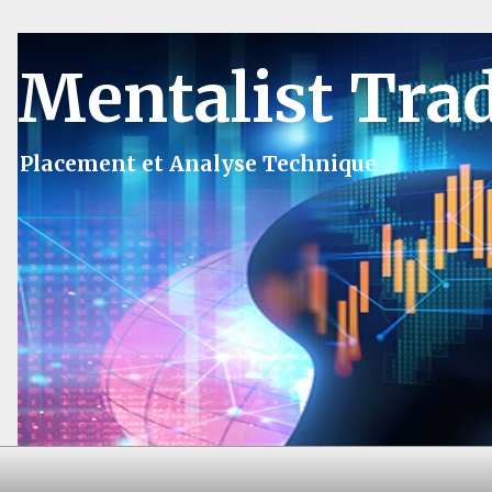
Mentalist Tra
Placement et Analyse Technique