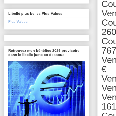
Cou
Ven
Libellé plus belles Plus-Values
Cou
Plus-Values
260
Cou
767
Retrouvez mon bénéfice 2026 provisoire
dans le libellé juste en dessous
Ve
€
Ven
Ven
Ven
161
Cou