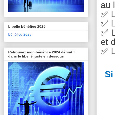
au 
✅
L
✅
L
Libellé bénéfice 2025
✅
L
Bénéfice 2025
et 
✅
L
Retrouvez mon bénéfice 2024 définitif
dans le libellé juste en dessous
Si