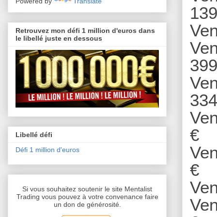
Powered by
Translate
139
Ven
Retrouvez mon défi 1 million d'euros dans
le libellé juste en dessous
Ven
399
Ven
334
Ven
€
Libellé défi
Ven
Défi 1 million d'euros
€
Ven
Si vous souhaitez soutenir le site Mentalist
Trading vous pouvez à votre convenance faire
Ven
un don de générosité.