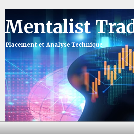
Mentalist Tra
Placement et Analyse Technique