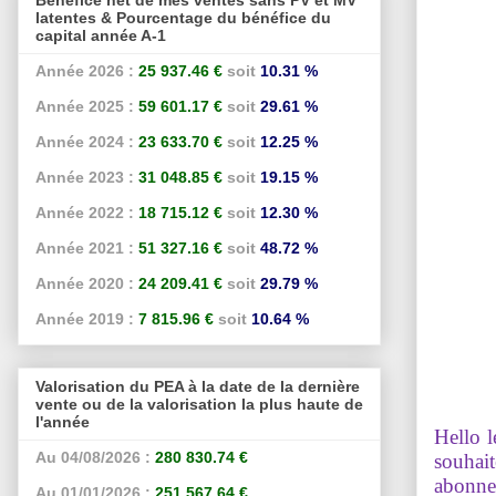
latentes & Pourcentage du bénéfice du
capital année A-1
Année 2026 :
25 937.46 €
soit
10.31 %
Année 2025 :
59 601.17 €
soit
29.61 %
Année 2024 :
23 633.70 €
soit
12.25 %
Année 2023 :
31 048.85 €
soit
19.15 %
Année 2022 :
18 715.12 €
soit
12.30 %
Année 2021 :
51 327.16 €
soit
48.72 %
Année 2020 :
24 209.41 €
soit
29.79 %
Année 2019 :
7 815.96 €
soit
10.64 %
Valorisation du PEA à la date de la dernière
vente ou de la valorisation la plus haute de
l'année
Hello l
Au 04/08/2026 :
280 830.74 €
souhait
abonne
Au 01/01/2026 :
251 567.64 €