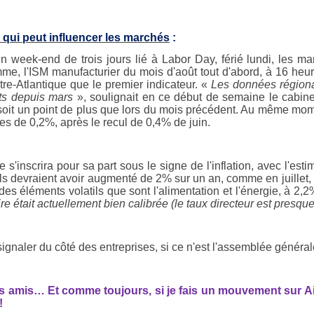
 qui peut influencer les marchés
:
n week-end de trois jours lié à Labor Day, férié lundi, les ma
me, l'ISM manufacturier du mois d'août tout d'abord, à 16 heur
tre-Atlantique que le premier indicateur. «
Les données régiona
ts depuis mars
», soulignait en ce début de semaine le cabi
 soit un point de plus que lors du mois précédent. Au même mome
es de 0,2%, après le recul de 0,4% de juin.
 s'inscrira pour sa part sous le signe de l'inflation, avec l'es
 Ils devraient avoir augmenté de 2% sur un an, comme en juillet,
 des éléments volatils que sont l'alimentation et l'énergie, à 2,
e était actuellement bien calibrée (le taux directeur est presque 
signaler du côté des entreprises, si ce n'est l'assemblée généra
es amis… Et c
omme toujours, si je fais un mouvement sur Airb
!