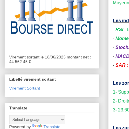
Moyenne
Les ind
-
RSI
: 
-
Mome
-
Stoch
-
MAC
Virement sortant le 18/06/2025 montant net :
44 562.45 €
-
SAR
:
Libellé virement sortant
Les zon
Virement Sortant
1- Supp
2- Droi
Translate
3-
23.6
Powered by
Translate
Les zon