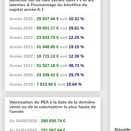
latentes & Pourcentage du bénéfice du
capital année A-1
Année 2026 :
25 937.46 €
soit
10.31 %
Année 2025 :
59 601.17 €
soit
29.61 %
Année 2024 :
23 633.70 €
soit
12.25 %
Année 2023 :
31 048.85 €
soit
19.15 %
Année 2022 :
18 715.12 €
soit
12.30 %
Année 2021 :
51 327.16 €
soit
48.72 %
Année 2020 :
24 209.41 €
soit
29.79 %
Année 2019 :
7 815.96 €
soit
10.64 %
Valorisation du PEA à la date de la dernière
vente ou de la valorisation la plus haute de
l'année
Au 04/08/2026 :
280 830.74 €
Bénéfi
Au 01/01/2026 :
251 567.64 €