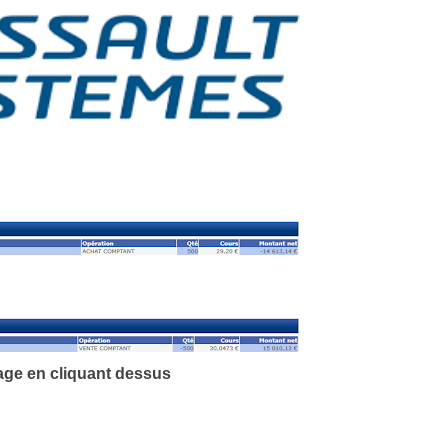
age en cliquant
dessus