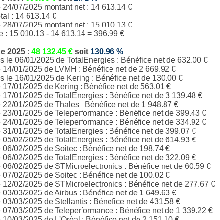
e 24/07/2025 montant net : 14 613.14 €
tal :
14 613.14
€
e 28/07/2025 montant net : 15 010.13 €
e :
15 010.13
-
14 613.14
= 396.99 €
ce
2025
:
48 132.45
€
soit
130.96
%
 le 06/01/2025 de TotalEnergies : Bénéfice net de 632.00 €
e 14/01/2025 de LVMH : Bénéfice net de 2 669.92 €
 le 16/01/2025 de Kering : Bénéfice net de 130.00 €
e 17/01/2025 de
Kering
: Bénéfice net de 563.01 €
e 17/01/2025 de
TotalEnergies
: Bénéfice net de 3 139.48 €
e 22/01/2025 de
Thales
: Bénéfice net de 1 948.87 €
e 23/01/2025 de
Teleperformance
: Bénéfice net de 399.43 €
e 24/01/2025 de
Teleperformance
: Bénéfice net de 334.92 €
e 31/01/2025 de
TotalEnergies
: Bénéfice net de 399.07 €
e 05/02/2025 de
TotalEnergies
: Bénéfice net de 614.93 €
e 06/02/2025 de
Soitec
: Bénéfice net de 198.74 €
e 06/02/2025 de
TotalEnergies
: Bénéfice net de 322.09 €
e 06/02/2025 de
STMicroelectronics
: Bénéfice net de 60.59 €
e 07/02/2025 de
Soitec
: Bénéfice net de 100.02 €
e 12/02/2025 de
STMicroelectronics
: Bénéfice net de 277.67 €
e 03/03/2025 de Airbus
: Bénéfice net de 1 649.63 €
e 03/03/2025 de Stellantis
: Bénéfice net de 431.58 €
e 07/03/2025 de
Teleperformance
: Bénéfice net de 1 339.22 €
e 10/03/2025 de L'Oréal
: Bénéfice net de 2 151.10 €