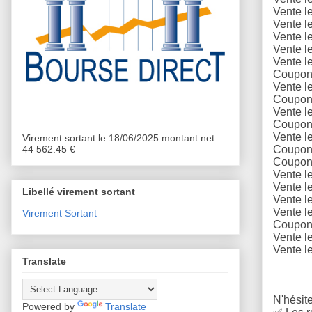
Vente l
Vente l
Vente l
Vente l
Vente l
Coupons
Vente l
Coupons
Vente l
Coupons
Vente l
Virement sortant le 18/06/2025 montant net :
44 562.45 €
Coupons
Coupons
Vente
l
Vente l
Libellé virement sortant
Vente l
Vente l
Virement Sortant
Coupons
Vente l
Vente l
Translate
N'hésite
Powered by
Translate