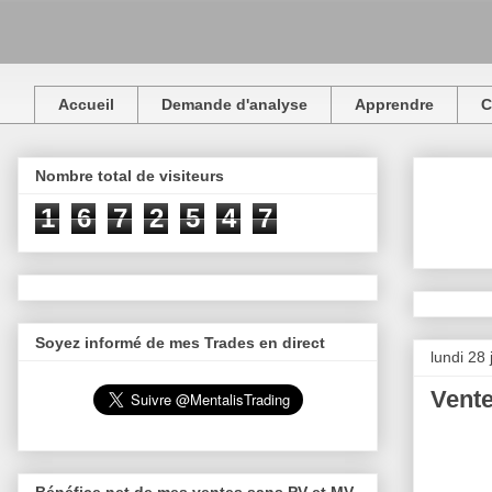
Accueil
Demande d'analyse
Apprendre
C
Nombre total de visiteurs
1
6
7
2
5
4
7
Soyez informé de mes Trades en direct
lundi 28 
Vent
Bénéfice net de mes ventes sans PV et MV