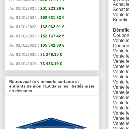
Achat l
Au 01/01/2025 :
201 223.28 €
A
chat to
Vente l
Au 01/01/2024 :
192 931.83 €
Bénéfic
Au 01/01/2023 :
162 062.91 €
Bénéfi
Coupons
Au 01/01/2022 :
152 167.42 €
Vente l
Au 01/01/2021 :
105 342.39 €
Coupons
Vente l
Au 01/01/2020 :
81 249.15 €
Vente l
Vente l
Au 01/01/2019 :
73 433.19 €
Vente l
Vente l
Vente l
Retrouvez les virements sortants et
Vente l
entrants de mon PEA dans les libellés juste
Vente l
en dessous
Vente l
Vente l
Vente l
Vente l
Vente l
Vente l
Vente l
Vente l