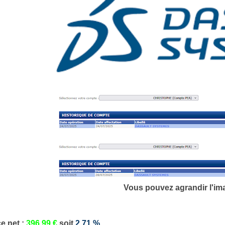
Vous pouvez agrandir l'im
ce
net
:
396.99
€
soit
2.71
%