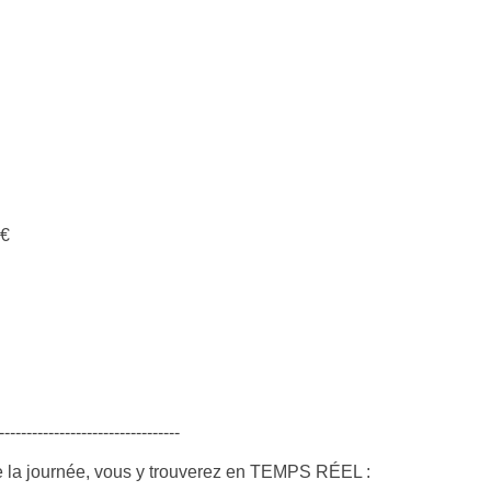
 €
---------------------------------
e la journée, vous y trouverez en TEMPS RÉEL :