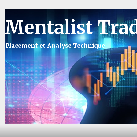
Mentalist Tra
Placement et Analyse Technique