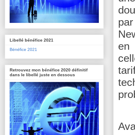
dou
par
New
Libellé bénéfice 2021
en 
Bénéfice 2021
cel
ta
Retrouvez mon bénéfice 2020 définitif
dans le libellé juste en dessous
tec
pro
Ava