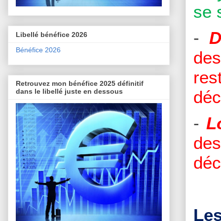
se 
-
D
Libellé bénéfice 2026
Bénéfice 2026
des
res
Retrouvez mon bénéfice 2025 définitif
déc
dans le libellé juste en dessous
-
L
de
déc
Les