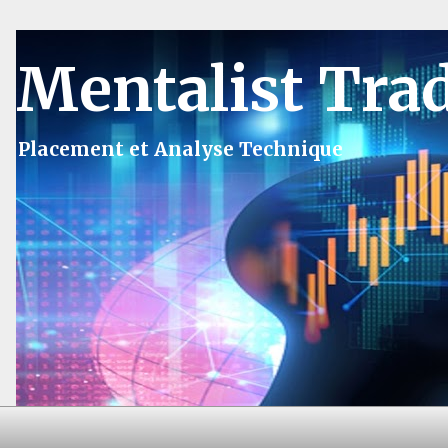
Mentalist Tra
Placement et Analyse Technique