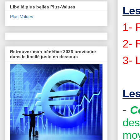
Les
Libellé plus belles Plus-Values
Plus-Values
1-
2- 
Retrouvez mon bénéfice 2026 provisoire
3- 
dans le libellé juste en dessous
Les
-
C
des
moy