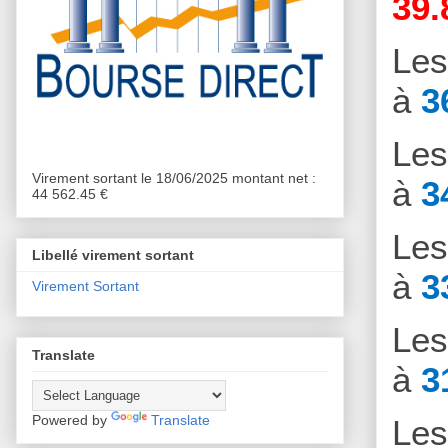
39.
Le
à
3
Le
Virement sortant le 18/06/2025 montant net :
à
3
44 562.45 €
Le
Libellé virement sortant
à
3
Virement Sortant
Le
Translate
à
3
Powered by
Translate
Le