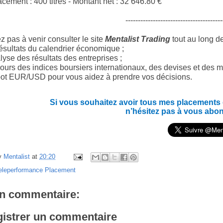
acement : 400 titres - Montant net :
32 646.80
€
---------------------------------------
z pas à venir consulter le site
Mentalist Trading
tout au long d
ésultats du calendrier économique ;
yse des résultats des entreprises ;
ours des indices boursiers internationaux, des devises et des m
ot EUR/USD pour vous aidez à prendre vos décisions.
Si vous souhaitez avoir tous mes placements en
n’hésitez pas à vous abo
y
Mentalist
at
20:20
eleperformance Placement
n commentaire:
istrer un commentaire