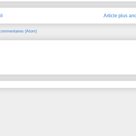
il
Article plus an
 commentaires (Atom)