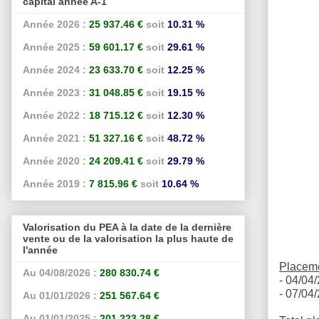
capital année A-1
Année 2026 :
25 937.46 €
soit
10.31 %
Année 2025 :
59 601.17 €
soit
29.61 %
Année 2024 :
23 633.70 €
soit
12.25 %
Année 2023 :
31 048.85 €
soit
19.15 %
Année 2022 :
18 715.12 €
soit
12.30 %
Année 2021 :
51 327.16 €
soit
48.72 %
Année 2020 :
24 209.41 €
soit
29.79 %
Année 2019 :
7 815.96 €
soit
10.64 %
Valorisation du PEA à la date de la dernière
vente ou de la valorisation la plus haute de
l'année
Placeme
Au 04/08/2026 :
280 830.74 €
- 04/04/
- 07/04/
Au 01/01/2026 :
251 567.64 €
Au 01/01/2025 :
201 223.28 €