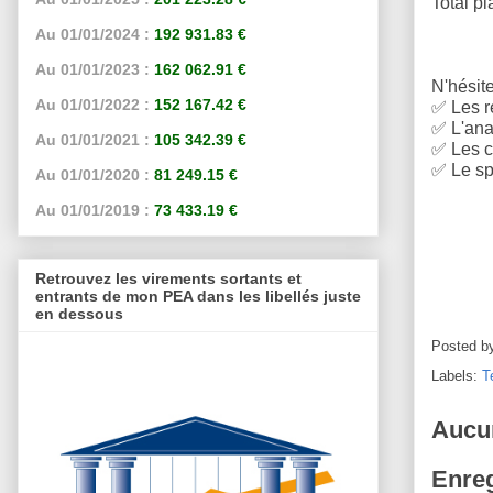
Total pl
Au 01/01/2024 :
192 931.83 €
Au 01/01/2023 :
162 062.91 €
N'hésite
Au 01/01/2022 :
152 167.42 €
✅
Les r
✅
L'anal
Au 01/01/2021 :
105 342.39 €
✅
Les c
✅
Le sp
Au 01/01/2020 :
81 249.15 €
Au 01/01/2019 :
73 433.19 €
Retrouvez les virements sortants et
entrants de mon PEA dans les libellés juste
en dessous
Posted b
Labels:
T
Aucu
Enreg