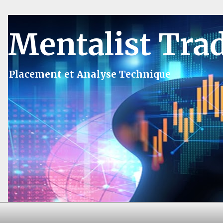
Mentalist Tra
Placement et Analyse Technique