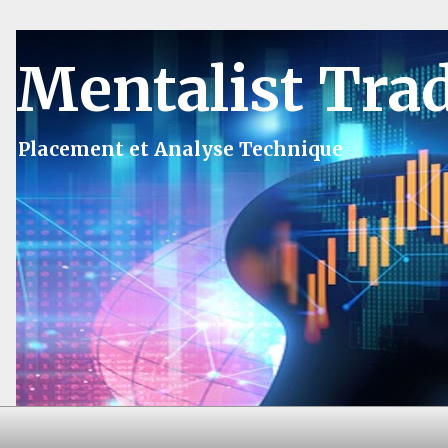
Mentalist Tra
Placement et Analyse Technique