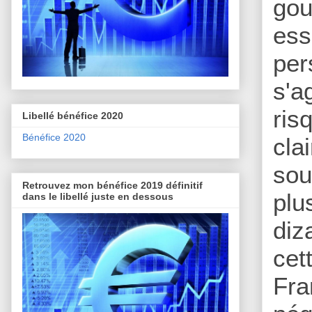
gou
ess
per
s'a
ris
Libellé bénéfice 2020
Bénéfice 2020
cla
sou
Retrouvez mon bénéfice 2019 définitif
plu
dans le libellé juste en dessous
diz
cet
Fra