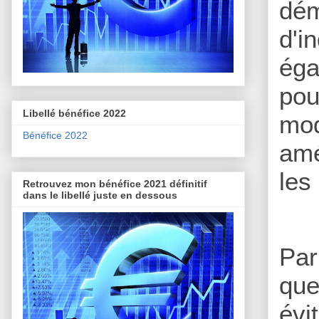
dém
d'i
éga
pou
Libellé bénéfice 2022
mod
Bénéfice 2022
amé
les
Retrouvez mon bénéfice 2021 définitif
dans le libellé juste en dessous
Par
que
évi