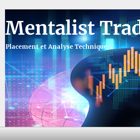
Mentalist Tra
Placement et Analyse Technique