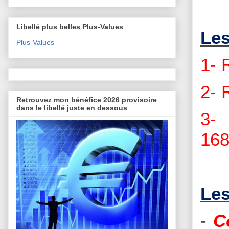
Libellé plus belles Plus-Values
Les
Plus-Values
1-
2- 
Retrouvez mon bénéfice 2026 provisoire
dans le libellé juste en dessous
3- 
168
Les
-
C