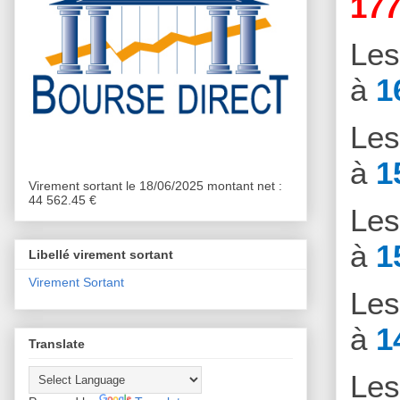
177
Le
à
1
Le
à
1
Virement sortant le 18/06/2025 montant net :
44 562.45 €
Le
à
1
Libellé virement sortant
Virement Sortant
Le
à
1
Translate
Le