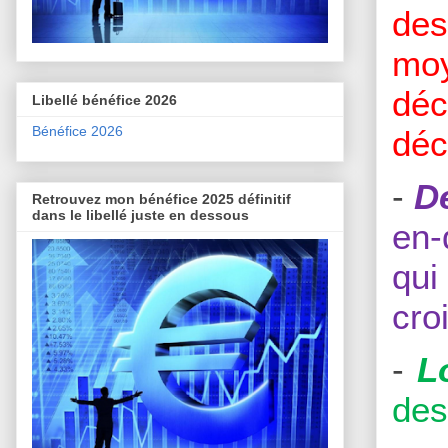
des
mo
déc
Libellé bénéfice 2026
Bénéfice 2026
déc
-
D
Retrouvez mon bénéfice 2025 définitif
dans le libellé juste en dessous
en-
qui
cro
-
L
des