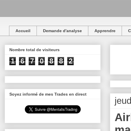
Accueil
Demande d'analyse
Apprendre
C
Nombre total de visiteurs
1
6
7
0
8
8
2
Soyez informé de mes Trades en direct
jeu
Air
ma