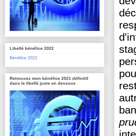
dev
déc
res
d'i
sta
Libellé bénéfice 2022
Bénéfice 2022
pe
pou
Retrouvez mon bénéfice 2021 définitif
res
dans le libellé juste en dessous
aut
ba
pru
int