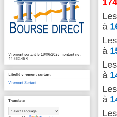
174
Le
à
1
Le
à
1
Virement sortant le 18/06/2025 montant net :
44 562.45 €
Le
à
1
Libellé virement sortant
Virement Sortant
Le
à
1
Translate
Le