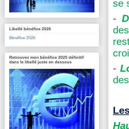
se 
-
D
des
Libellé bénéfice 2026
Bénéfice 2026
res
cro
Retrouvez mon bénéfice 2025 définitif
dans le libellé juste en dessous
-
L
des
Les
Hau