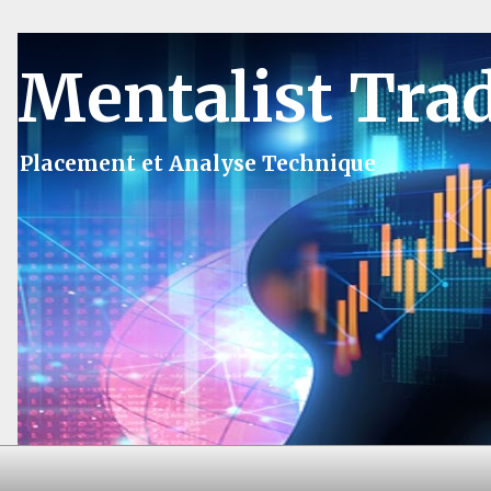
Mentalist Tra
Placement et Analyse Technique