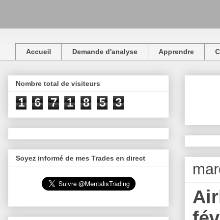
Accueil
Demande d'analyse
Apprendre
C
Nombre total de visiteurs
1
6
7
1
8
5
3
Soyez informé de mes Trades en direct
mard
Air
fév