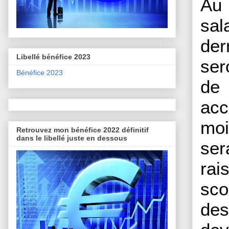
Au 
sal
der
Libellé bénéfice 2023
ser
Bénéfice 2023
de 
acc
moi
Retrouvez mon bénéfice 2022 définitif
dans le libellé juste en dessous
ser
rai
sco
des