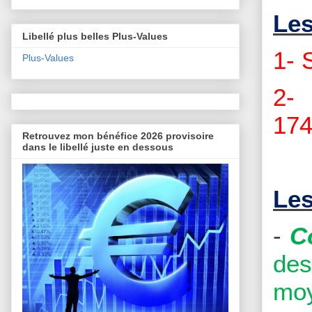
Les
Libellé plus belles Plus-Values
1- 
Plus-Values
2- 
174
Retrouvez mon bénéfice 2026 provisoire
dans le libellé juste en dessous
Les
-
C
des
moy