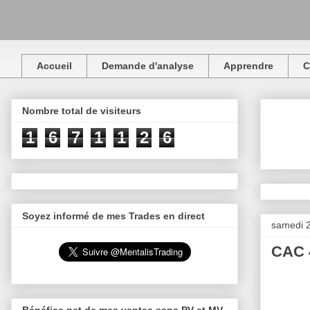
Accueil
Demande d'analyse
Apprendre
C
Nombre total de visiteurs
1
6
7
1
1
2
6
Soyez informé de mes Trades en direct
samedi 2
CAC 4
Bénéfice net de mes ventes sans PV et MV