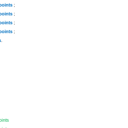
points
;
points
;
points
;
points
;
s
.
oints