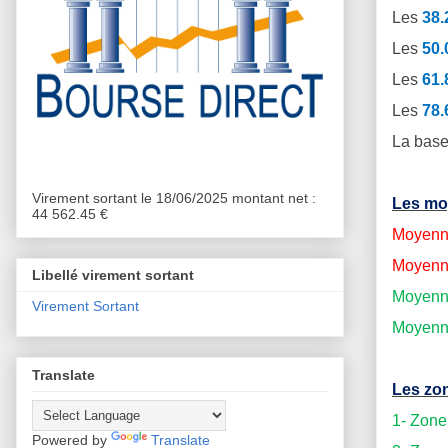
Les
38
Les
50
Les
61
Les
78
La base
Virement sortant le 18/06/2025 montant net :
Les mo
44 562.45 €
Moyenne
Moyenne
Libellé virement sortant
Moyenne
Virement Sortant
Moyenne
Translate
Les zon
1- Zone
Powered by
Translate