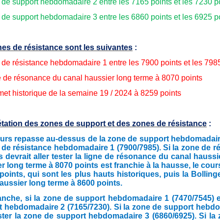
 de support hebdomadaire 2 entre les 7165 points et les 7230 p
 de support hebdomadaire 3 entre les 6860 points et les 6925 p
es de résistance sont les suivantes
:
 de résistance hebdomadaire 1 entre les 7900 points et les 798
e de résonance du canal haussier long terme à 8070 points
et historique de la semaine 19 / 2024 à 8259 points
étation des zones de support et des zones de résistance
:
ours repasse au-dessus de la zone de support hebdomadaire 1 
 de résistance hebdomadaire 1 (7900/7985). Si la zone de r
s devrait aller tester la ligne de résonance du canal hauss
r long terme à 8070 points est franchie à la hausse, le cou
points, qui sont les plus hauts historiques, puis la Bolling
aussier long terme à 8600 points.
nche, si la zone de support hebdomadaire 1 (7470/7545) est 
 hebdomadaire 2 (7165/7230). Si la zone de support hebdoma
ester la zone de support hebdomadaire 3 (6860/6925). Si la