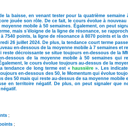
 la baisse, en venant tester pour la quatrième semaine à
core jouée son rôle. De ce fait, le cours évolue à nouveau
a moyenne mobile à 50 semaines. Également, o
n peut sign
terme, mais s’éloigne de la ligne de résonance, se rapproc
à 7540 points, la ligne de résonance à 8070 points et la dr
edi 26 juillet 2024. De plus, la tendance court terme pass
ouveau en-dessous de la moyenne mobile à 7 semaines et r
 reste décroissante se situe toujours en-dessous de la M
 en-dessous de la moyenne mobile à 50 semaines qui re
 Également, le cours évolue toujours au-dessus de la moy
la tendance de long terme est «
haussière
». Les indicat
 toujours en-dessous des 50, le Momentum qui évolue touj
ous des 50 mais qui reste au-dessus de sa moyenne mobile e
e en territoire négatif. De plus, on peut signaler que n
négatif.
ints
;
points
;