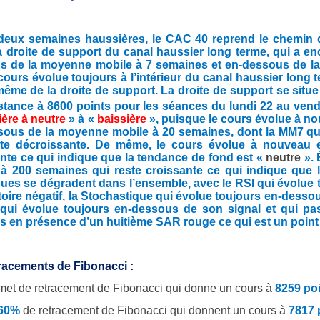
deux semaines haussières, le CAC 40 reprend le chemin de
la droite de support du canal haussier long terme, qui a en
s de la moyenne mobile à 7 semaines et en-dessous de l
cours évolue toujours à l’intérieur du canal haussier long 
même de la droite de support. La droite de support se situe 
stance à 8600 points pour les séances du lundi 22
au vendr
ière à neutre
» à «
baissière
», puisque le cours évolue à n
sous de la moyenne mobile à 20 semaines, dont la MM7 qui
ste décroissante. De même, le cours évolue à nouveau
nte ce qui indique que la tendance de fond est «
neutre
».
 à 200 semaines qui reste croissante ce qui indique que 
ues se dégradent dans l’ensemble, avec le RSI qui évolue
itoire négatif, la Stochastique qui évolue toujours en-dess
ui évolue toujours en-dessous de son signal et qui pass
en présence d’un huitième SAR rouge ce qui est un point 
tracements de Fibonacci
:
et de retracement de Fibonacci qui donne un cours à
8259 po
.60%
de
retracement de Fibonacci qui donnent un cours à
7817 