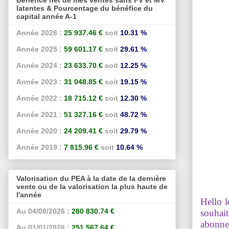
latentes & Pourcentage du bénéfice du
capital année A-1
Année 2026 :
25 937.46 €
soit
10.31 %
Année 2025 :
59 601.17 €
soit
29.61 %
Année 2024 :
23 633.70 €
soit
12.25 %
Année 2023 :
31 048.85 €
soit
19.15 %
Année 2022 :
18 715.12 €
soit
12.30 %
Année 2021 :
51 327.16 €
soit
48.72 %
Année 2020 :
24 209.41 €
soit
29.79 %
Année 2019 :
7 815.96 €
soit
10.64 %
Valorisation du PEA à la date de la dernière
vente ou de la valorisation la plus haute de
l'année
Hello l
Au 04/08/2026 :
280 830.74 €
souhait
abonne
Au 01/01/2026 :
251 567.64 €