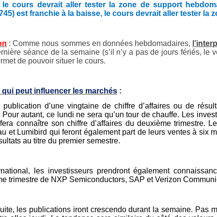
, le cours devrait aller tester la zone de support hebdo
745) est franchie à la baisse, le cours devrait aller tester 
on
: Comme nous sommes en données hebdomadaires,
l’inter
ernière séance de la semaine (s’il n’y a pas de jours fériés, le
rmet de pouvoir situer le cours.
 qui peut influencer les marchés
:
 publication d’une vingtaine de chiffre d’affaires ou de rés
. Pour autant, ce lundi ne sera qu’un tour de chauffe. Les inves
 fera connaître son chiffre d’affaires du deuxième trimestre
u et Lumibird qui feront également part de leurs ventes à six 
sultats au titre du premier semestre.
ernational, les investisseurs prendront également connaissa
e trimestre de NXP Semiconductors, SAP et Verizon Communic
suite, les publications iront crescendo durant la semaine. Pas