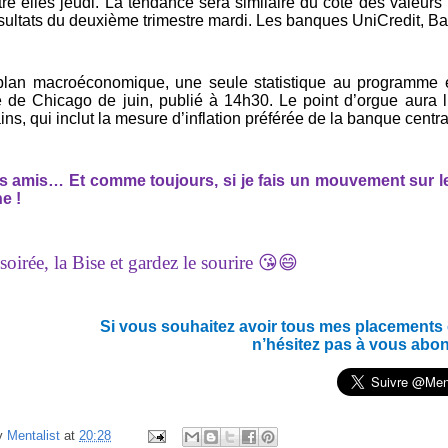
tre elles jeudi. La tendance sera similaire du côté des valeurs
ésultats du deuxième trimestre mardi. Les banques UniCredit, B
plan macroéconomique, une seule statistique au programme es
e de Chicago de juin, publié à 14h30. Le point d’orgue aura
ns, qui inclut la mesure d’inflation préférée de la banque centra
es amis… Et c
omme toujours, si je fais un mouvement sur les
e !
oirée, la Bise et gardez le sourire 😘😄
Si vous souhaitez avoir tous mes placements en
n’hésitez pas à vous abo
y
Mentalist
at
20:28