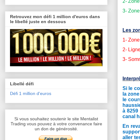
2- Zone
3- Zone
Retrouvez mon défi 1 million d'euros dans
le libellé juste en dessous
Les zon
1- Zone
2- Lign
3- Somm
Interpr
Libellé défi
Si le c
Défi 1 million d'euros
la zone
le cour
haussie
à 8259 
canal h
Si vous souhaitez soutenir le site Mentalist
Trading vous pouvez à votre convenance faire
En reva
un don de générosité.
support
aller t