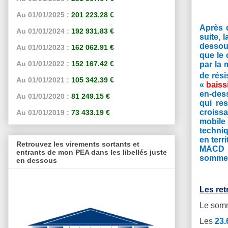
Au 01/01/2025 :
201 223.28 €
Après 
Au 01/01/2024 :
192 931.83 €
suite, 
dessou
Au 01/01/2023 :
162 062.91 €
que le 
Au 01/01/2022 :
152 167.42 €
par la 
de rési
Au 01/01/2021 :
105 342.39 €
«
baiss
en-des
Au 01/01/2020 :
81 249.15 €
qui re
croissa
Au 01/01/2019 :
73 433.19 €
mobile
techniq
en terr
Retrouvez les virements sortants et
MACD q
entrants de mon PEA dans les libellés juste
sommes 
en dessous
Les re
Le somm
Les
23