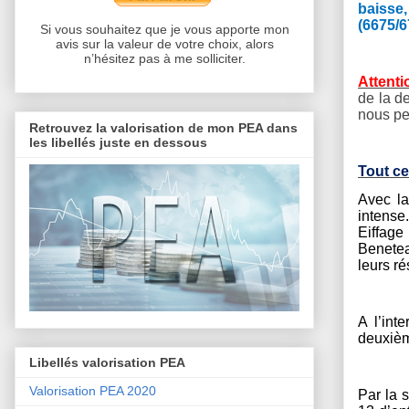
baisse
(6675/6
Si vous souhaitez que je vous apporte mon
avis sur la valeur de votre choix, alors
n’hésitez pas à me solliciter.
Attenti
de la d
nous pe
Retrouvez la valorisation de mon PEA dans
les libellés juste en dessous
Tout ce
Avec la
intense
Eiffage
Benetea
leurs ré
A l’int
deuxièm
Libellés valorisation PEA
Valorisation PEA 2020
Par la 