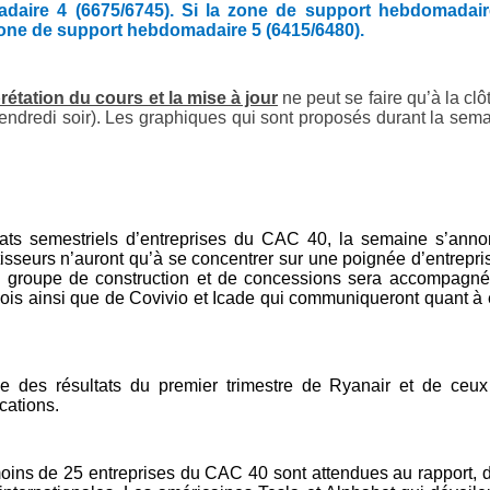
madaire 4 (6675/6745). Si la zone de support hebdomadair
la zone de support hebdomadaire 5 (6415/6480).
prétation du cours et la mise à jour
ne peut se faire qu’à la clô
 vendredi soir). Les graphiques qui sont proposés durant la sem
ultats semestriels d’entreprises du CAC 40, la semaine s’ann
tisseurs n’auront qu’à se concentrer sur une poignée d’entrepri
. Le groupe de construction et de concessions sera accompagn
mois ainsi que de Covivio et Icade qui communiqueront quant à
nce des résultats du premier trimestre de Ryanair et de ceu
ations.
 moins de 25 entreprises du CAC 40 sont attendues au rapport, 