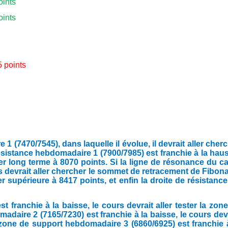
oints
oints
5 points
(7470/7545), dans laquelle il évolue, il devrait aller cher
ésistance hebdomadaire 1 (7900/7985) est franchie à la hau
ier long terme à 8070 points. Si la ligne de résonance du c
rs devrait aller chercher le sommet de retracement de Fibon
er supérieure à 8417 points, et enfin la droite de résistanc
franchie à la baisse, le cours devrait aller tester la zon
daire 2 (7165/7230) est franchie à la baisse, le cours dev
 zone de support hebdomadaire 3 (6860/6925) est franchie 