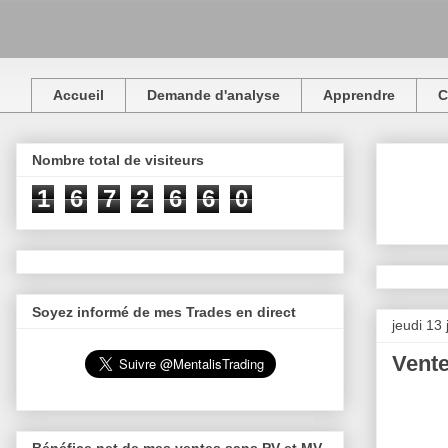
Accueil
Demande d'analyse
Apprendre
C
Nombre total de visiteurs
1
6
7
2
6
6
0
Soyez informé de mes Trades en direct
jeudi 13 
Vente
Bénéfice net de mes ventes sans PV et MV