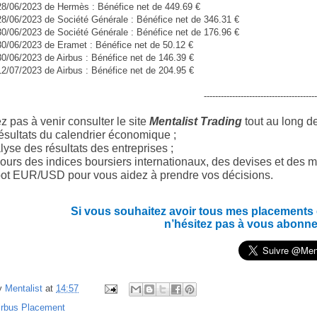
28/06/2023 de Hermès : Bénéfice net de 449.69 €
28/06/2023 de Société Générale : Bénéfice net de 346.31 €
30/06/2023 de Société Générale : Bénéfice net de 176.96 €
30/06/2023 de Eramet : Bénéfice net de 50.12 €
30/06/2023 de Airbus : Bénéfice net de 146.39 €
12/07/2023 de Airbus : Bénéfice net de 204.95 €
----------------------------------------
z pas à venir consulter le site
Mentalist Trading
tout au long d
ésultats du calendrier économique ;
yse des résultats des entreprises ;
ours des indices boursiers internationaux, des devises et des m
ot EUR/USD pour vous aidez à prendre vos décisions.
Si vous souhaitez avoir tous mes placements en
n’hésitez pas à vous abonne
y
Mentalist
at
14:57
irbus Placement