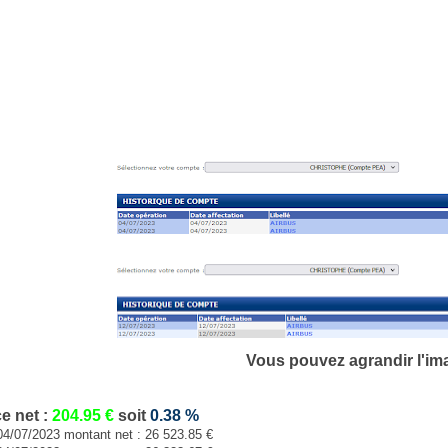
Vous pouvez agrandir
l'im
ce
net
:
204.95
€
soit
0.38
%
04/07/2023 montant net : 26 523.85 €