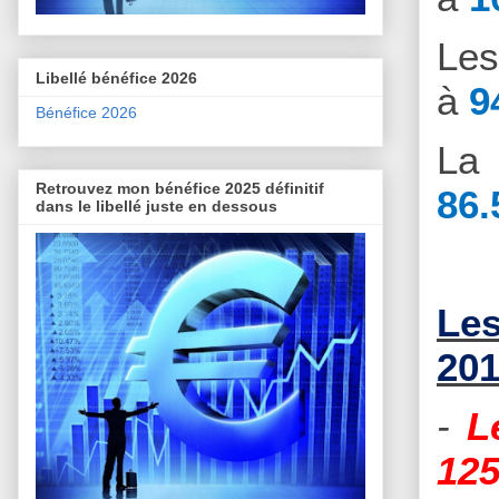
Le
Libellé bénéfice 2026
à
9
Bénéfice 2026
La 
Retrouvez mon bénéfice 2025 définitif
86.
dans le libellé juste en dessous
Les
201
-
L
125