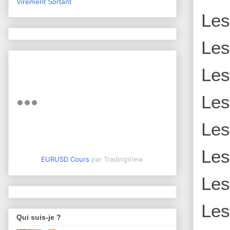
Virement Sortant
Le
Le
Le
Le
Le
Le
EURUSD Cours
par TradingView
Le
Le
Qui suis-je ?