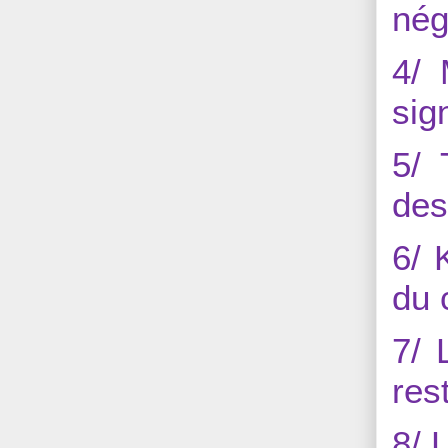
nég
4/ 
sig
5/ 
des
6/ 
du 
7/ 
res
8/ 