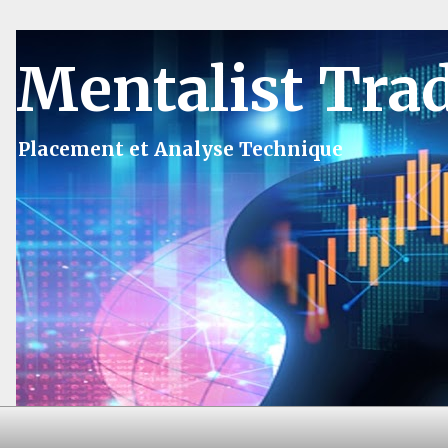
Mentalist Tra
Placement et Analyse Technique