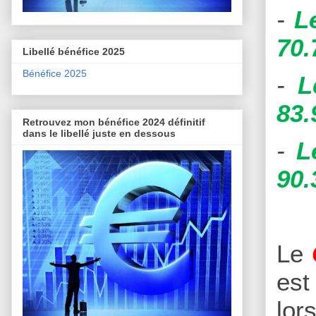
-
L
70.
Libellé bénéfice 2025
Bénéfice 2025
-
L
83.
Retrouvez mon bénéfice 2024 définitif
dans le libellé juste en dessous
-
L
90.
Le
est
lor