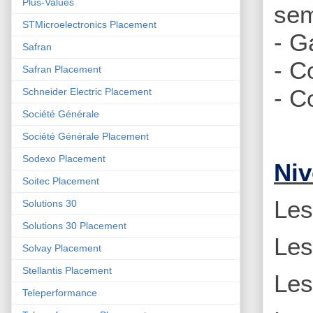
Plus-Values
sem
STMicroelectronics Placement
- G
Safran
- C
Safran Placement
- C
Schneider Electric Placement
Société Générale
Société Générale Placement
Sodexo Placement
Niv
Soitec Placement
Le
Solutions 30
Solutions 30 Placement
Le
Solvay Placement
Stellantis Placement
Le
Teleperformance