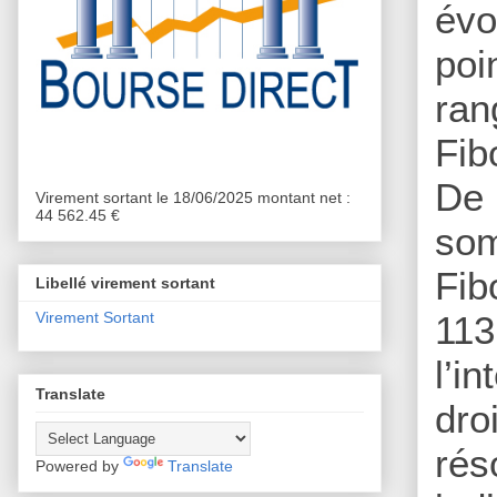
évo
poi
ran
Fib
De 
Virement sortant le 18/06/2025 montant net :
44 562.45 €
so
Fib
Libellé virement sortant
Virement Sortant
113
l’i
Translate
dro
ré
Powered by
Translate