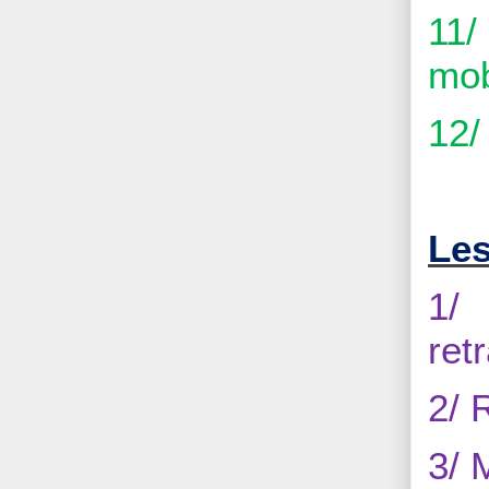
11/
mob
12/
Les
1/
ret
2/ 
3/ 