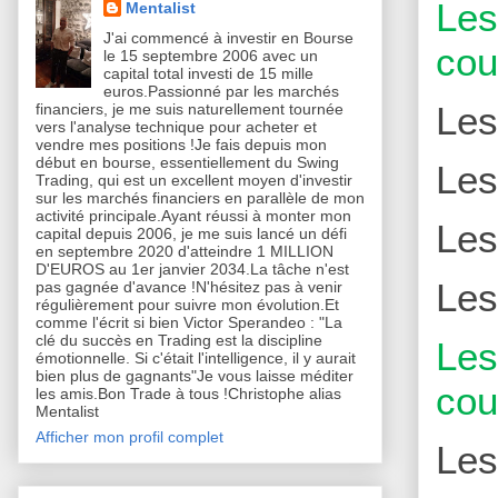
Le
Mentalist
J'ai commencé à investir en Bourse
cou
le 15 septembre 2006 avec un
capital total investi de 15 mille
euros.Passionné par les marchés
Le
financiers, je me suis naturellement tournée
vers l'analyse technique pour acheter et
vendre mes positions !Je fais depuis mon
début en bourse, essentiellement du Swing
Le
Trading, qui est un excellent moyen d'investir
sur les marchés financiers en parallèle de mon
activité principale.Ayant réussi à monter mon
Le
capital depuis 2006, je me suis lancé un défi
en septembre 2020 d'atteindre 1 MILLION
D'EUROS au 1er janvier 2034.La tâche n'est
Le
pas gagnée d'avance !N'hésitez pas à venir
régulièrement pour suivre mon évolution.Et
comme l'écrit si bien Victor Sperandeo : "La
clé du succès en Trading est la discipline
Le
émotionnelle. Si c'était l'intelligence, il y aurait
bien plus de gagnants"Je vous laisse méditer
cou
les amis.Bon Trade à tous !Christophe alias
Mentalist
Afficher mon profil complet
Le