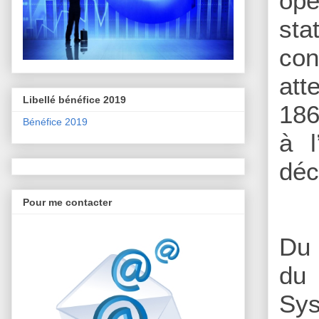
opé
sta
con
att
Libellé bénéfice 2019
186
Bénéfice 2019
à l
déc
Pour me contacter
Du 
du
Sy