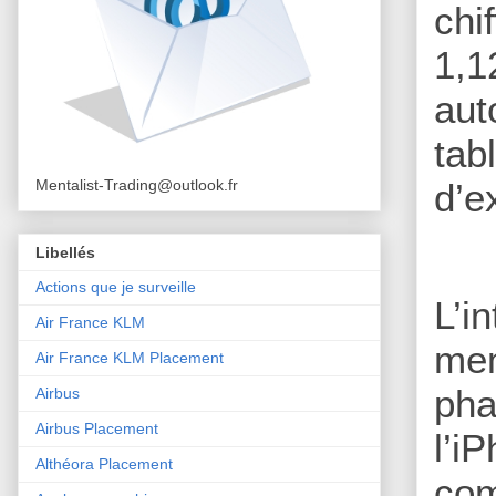
chi
1,1
aut
tab
Mentalist-Trading@outlook.fr
d’e
Libellés
Actions que je surveille
L’i
Air France KLM
me
Air France KLM Placement
ph
Airbus
Airbus Placement
l’
Althéora Placement
co