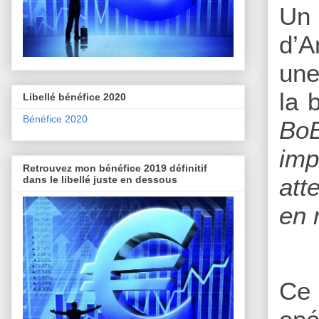
Un 
d’A
une
la 
Libellé bénéfice 2020
Bénéfice 2020
BoE
imp
Retrouvez mon bénéfice 2019 définitif
att
dans le libellé juste en dessous
en 
Ce 