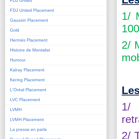
FDJ United
FDJ United Placement
1/ 
Gaussin Placement
100
Gold
Hermès Placement
2/ 
Histoire de Mentalist
mob
Humour
Kalray Placement
Kering Placement
Les
L'Oréal Placement
LVC Placement
1/
LVMH
ret
LVMH Placement
La presse en parle
2/ 