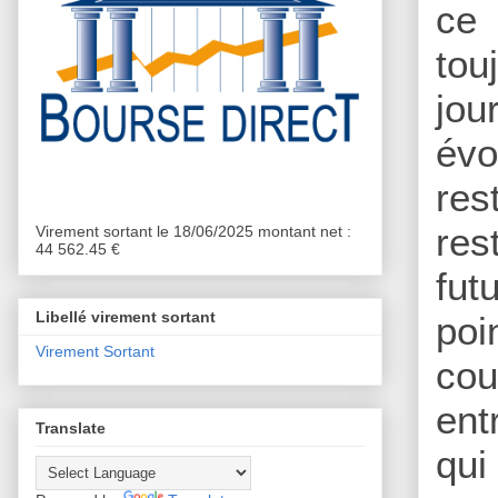
ce 
tou
jou
évo
res
res
Virement sortant le 18/06/2025 montant net :
44 562.45 €
fut
Libellé virement sortant
poi
Virement Sortant
cou
ent
Translate
qui