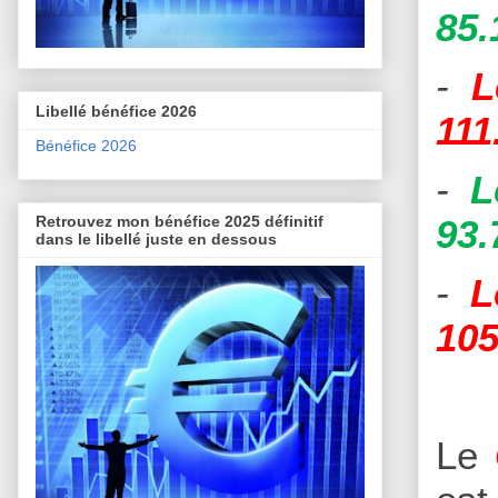
85.
-
L
Libellé bénéfice 2026
111
Bénéfice 2026
-
L
Retrouvez mon bénéfice 2025 définitif
93.
dans le libellé juste en dessous
-
L
105
Le