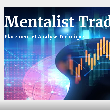
Mentalist Tra
Placement et Analyse Technique