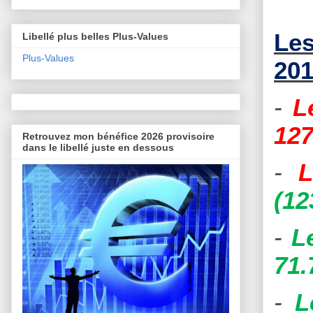
Les
Libellé plus belles Plus-Values
Plus-Values
201
-
L
127
Retrouvez mon bénéfice 2026 provisoire
dans le libellé juste en dessous
-
L
(12
-
L
71.
-
L