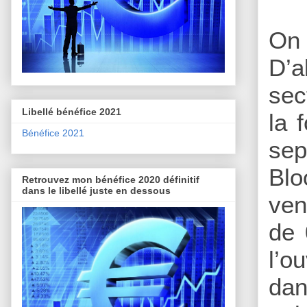
On 
D’a
sec
Libellé bénéfice 2021
la 
Bénéfice 2021
sep
Blo
Retrouvez mon bénéfice 2020 définitif
dans le libellé juste en dessous
ven
de 
l’o
dan