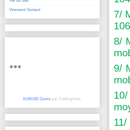
Vie du site
Virement Sortant
7/ 
106
8/ 
mob
9/ 
mob
10
EURUSD Cours
par TradingView
moy
11/