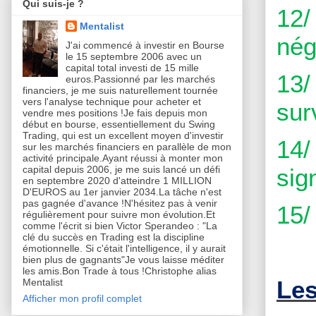
Qui suis-je ?
12/
Mentalist
néga
J'ai commencé à investir en Bourse
le 15 septembre 2006 avec un
capital total investi de 15 mille
13/
euros.Passionné par les marchés
financiers, je me suis naturellement tournée
vers l'analyse technique pour acheter et
sur
vendre mes positions !Je fais depuis mon
début en bourse, essentiellement du Swing
Trading, qui est un excellent moyen d'investir
14/
sur les marchés financiers en parallèle de mon
activité principale.Ayant réussi à monter mon
capital depuis 2006, je me suis lancé un défi
sign
en septembre 2020 d'atteindre 1 MILLION
D'EUROS au 1er janvier 2034.La tâche n'est
pas gagnée d'avance !N'hésitez pas à venir
15/
régulièrement pour suivre mon évolution.Et
comme l'écrit si bien Victor Sperandeo : "La
clé du succès en Trading est la discipline
émotionnelle. Si c'était l'intelligence, il y aurait
bien plus de gagnants"Je vous laisse méditer
les amis.Bon Trade à tous !Christophe alias
Les
Mentalist
Afficher mon profil complet