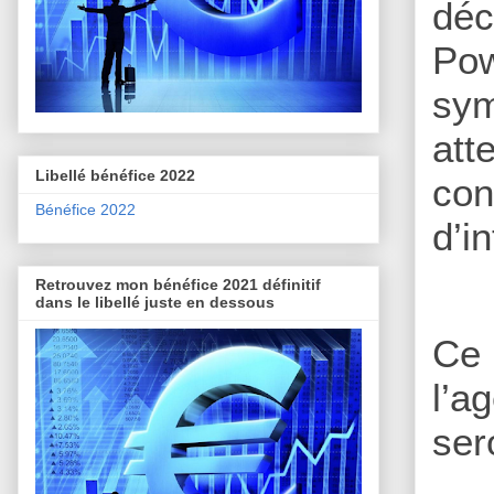
déc
Pow
sym
att
Libellé bénéfice 2022
con
Bénéfice 2022
d’i
Retrouvez mon bénéfice 2021 définitif
dans le libellé juste en dessous
Ce 
l’a
ser