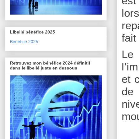
est
lor
rep
Libellé bénéfice 2025
fai
Bénéfice 2025
Le
Retrouvez mon bénéfice 2024 définitif
l’i
dans le libellé juste en dessous
et 
de 
niv
mo