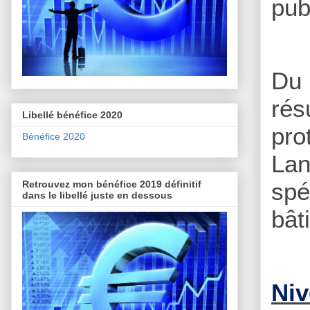
pub
Du 
rés
Libellé bénéfice 2020
pro
Bénéfice 2020
La
spé
Retrouvez mon bénéfice 2019 définitif
dans le libellé juste en dessous
bât
Niv