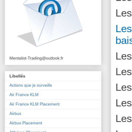
Le
L
bai
Le
Mentalist-Trading@outlook.fr
Le
Libellés
Le
Actions que je surveille
Air France KLM
Le
Air France KLM Placement
Airbus
Le
Airbus Placement