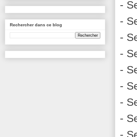
- S
- S
Rechercher dans ce blog
- S
- S
- S
- S
- S
- S
- S