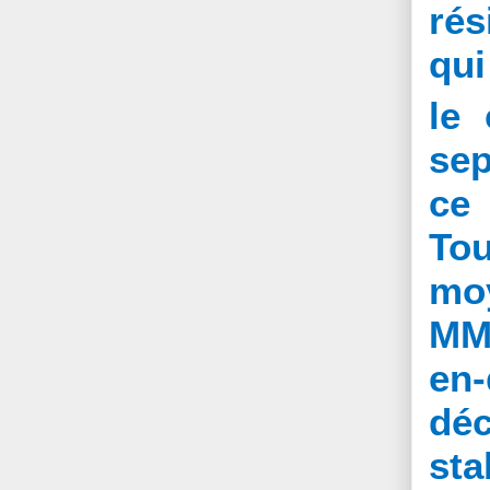
rés
qui
le 
sep
ce
To
moy
MM5
en
déc
sta