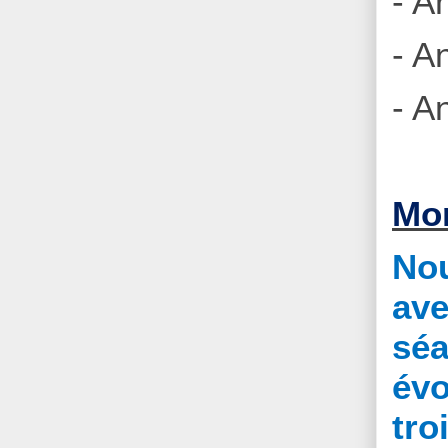
- A
- A
- A
Mon
Nou
ave
sé
évo
tro