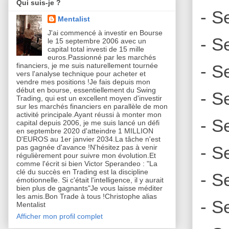
Qui suis-je ?
- S
Mentalist
J'ai commencé à investir en Bourse
- S
le 15 septembre 2006 avec un
capital total investi de 15 mille
euros.Passionné par les marchés
- S
financiers, je me suis naturellement tournée
vers l'analyse technique pour acheter et
vendre mes positions !Je fais depuis mon
début en bourse, essentiellement du Swing
- S
Trading, qui est un excellent moyen d'investir
sur les marchés financiers en parallèle de mon
activité principale.Ayant réussi à monter mon
- S
capital depuis 2006, je me suis lancé un défi
en septembre 2020 d'atteindre 1 MILLION
D'EUROS au 1er janvier 2034.La tâche n'est
- S
pas gagnée d'avance !N'hésitez pas à venir
régulièrement pour suivre mon évolution.Et
comme l'écrit si bien Victor Sperandeo : "La
clé du succès en Trading est la discipline
- S
émotionnelle. Si c'était l'intelligence, il y aurait
bien plus de gagnants"Je vous laisse méditer
les amis.Bon Trade à tous !Christophe alias
- S
Mentalist
Afficher mon profil complet