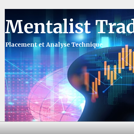
Mentalist Tra
Placement et Analyse Technique