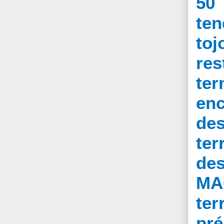
50 
ten
toj
res
ter
enc
de
ter
de
MAC
ter
pr