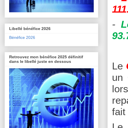
111
-
L
Libellé bénéfice 2026
93.
Bénéfice 2026
Retrouvez mon bénéfice 2025 définitif
dans le libellé juste en dessous
Le
un 
lor
rep
fai
Le