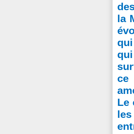
des
la 
évo
qui
qui
sur
ce 
amé
Le 
les
ent