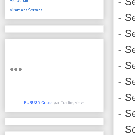
- S
Vie du site
Virement Sortant
- S
- S
- S
- S
- S
- S
EURUSD Cours
par TradingView
- S
- S