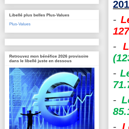
201
Libellé plus belles Plus-Values
-
L
Plus-Values
127
-
L
(12
Retrouvez mon bénéfice 2026 provisoire
dans le libellé juste en dessous
-
L
71.
-
L
85.
-
L