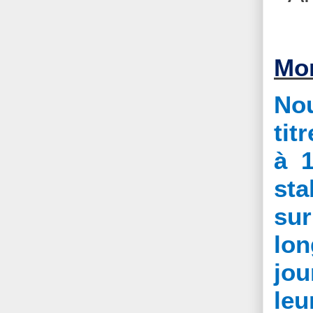
Mon
Nou
tit
à 1
sta
sur
lon
jou
leu