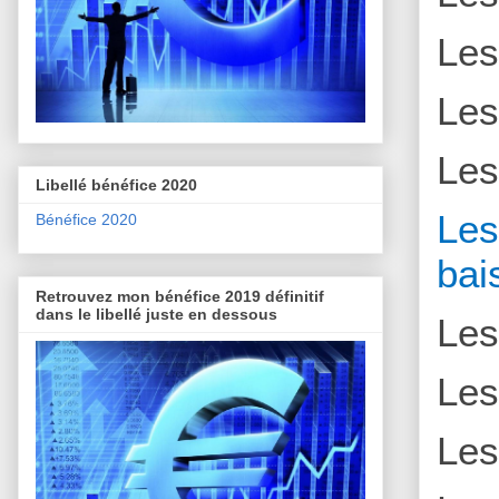
Le
Le
Le
Libellé bénéfice 2020
L
Bénéfice 2020
bai
Retrouvez mon bénéfice 2019 définitif
dans le libellé juste en dessous
Le
Le
Le