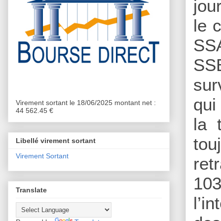
jou
le 
SSA
SSB
sur
qui
Virement sortant le 18/06/2025 montant net :
44 562.45 €
la 
tou
Libellé virement sortant
Virement Sortant
ret
103
Translate
l’i