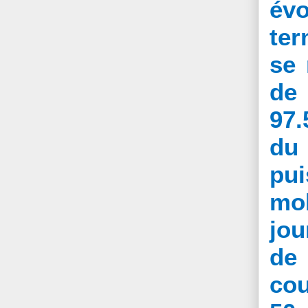
évo
ter
se 
de 
97.
du 
pui
mob
jou
de 
cou