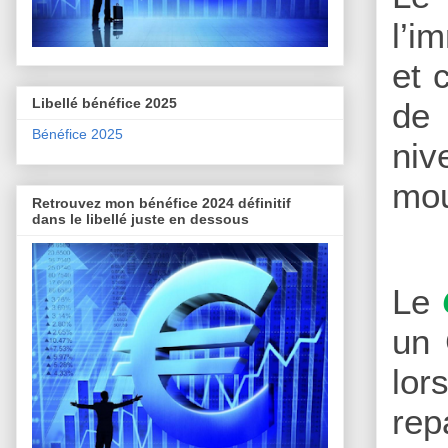
l’i
et 
Libellé bénéfice 2025
de 
Bénéfice 2025
niv
mo
Retrouvez mon bénéfice 2024 définitif
dans le libellé juste en dessous
Le
un 
lor
rep