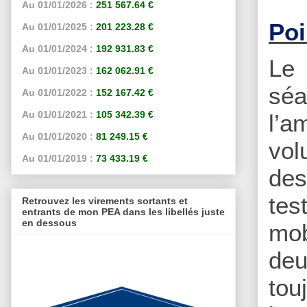
Au 01/01/2026 :
251 567.64 €
Poi
Au 01/01/2025 :
201 223.28 €
Au 01/01/2024 :
192 931.83 €
Le 
Au 01/01/2023 :
162 062.91 €
séa
Au 01/01/2022 :
152 167.42 €
Au 01/01/2021 :
105 342.39 €
l’a
Au 01/01/2020 :
81 249.15 €
vol
Au 01/01/2019 :
73 433.19 €
des
tes
Retrouvez les virements sortants et
entrants de mon PEA dans les libellés juste
en dessous
mob
deu
tou