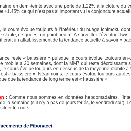
aine en demi-teinte avec une perte de 1.22% à la clôture du ve
t +1.45% ce qui n’est pas si important vu la conjoncture actuell
, le cours évolue toujours à l’intérieur du nuage Ichimoku do
e stable, ce qui est un point neutre. A surveiller l’éventuel twis
ifierait un affaiblissement de la tendance actuelle à savoir « bai
ance reste « baissière » puisque le cours évolue toujours e
 mobile à 20 semaines, dont la MM7 qui reste décroissante s
, le cours évolue toujours en-dessous de la moyenne mobile à 
 est « baissière ». Néanmoins, le cours évolue toujours au-de
ique que la tendance de long terme est « haussière ».
on
: Comme nous sommes en données hebdomadaires, l’interpré
de la semaine (s’il n’y a pas de jours fériés, le vendredi soir)
situer le cours.
racements de Fibonacci :