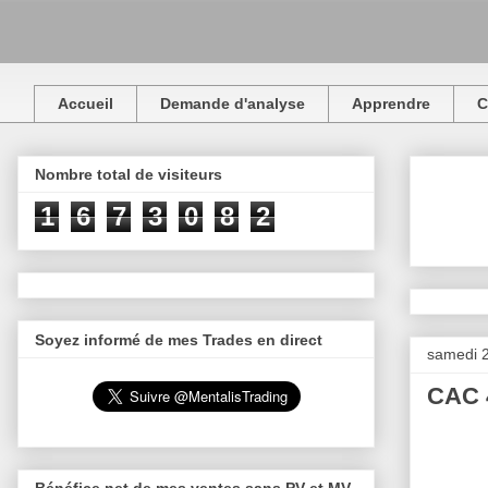
Accueil
Demande d'analyse
Apprendre
C
Nombre total de visiteurs
1
6
7
3
0
8
2
Soyez informé de mes Trades en direct
samedi 
CAC 4
Bénéfice net de mes ventes sans PV et MV