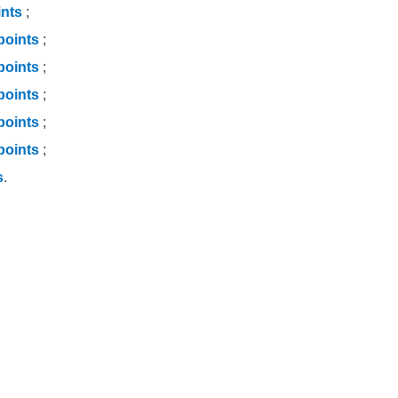
ints
;
points
;
points
;
points
;
points
;
points
;
s
.