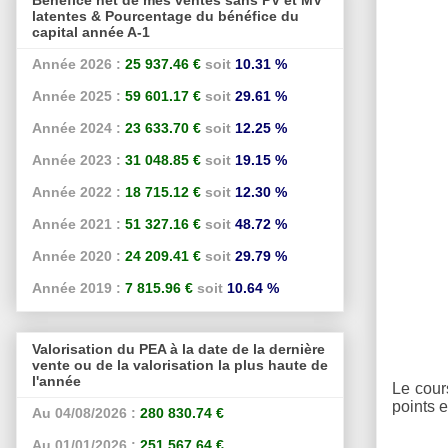
latentes & Pourcentage du bénéfice du
capital année A-1
Année 2026 :
25 937.46 €
soit
10.31 %
Année 2025 :
59 601.17 €
soit
29.61 %
Année 2024 :
23 633.70 €
soit
12.25 %
Année 2023 :
31 048.85 €
soit
19.15 %
Année 2022 :
18 715.12 €
soit
12.30 %
Année 2021 :
51 327.16 €
soit
48.72 %
Année 2020 :
24 209.41 €
soit
29.79 %
Année 2019 :
7 815.96 €
soit
10.64 %
Valorisation du PEA à la date de la dernière
vente ou de la valorisation la plus haute de
l'année
Le cour
points 
Au 04/08/2026 :
280 830.74 €
Au 01/01/2026 :
251 567.64 €