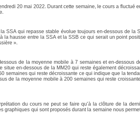
ndredi 20 mai 2022. Durant cette semaine, le cours a fluctué e
e.
nt la SSA qui repasse stable évolue toujours en-dessous de la
t à la hausse entre la SSA et la SSB ce qui serait un point positi
ssière ».
n-dessous de la moyenne mobile à 7 semaines et en-dessous d
e situe en-dessous de la MM20 qui reste également décroissa
50 semaines qui reste décroissante ce qui indique que la tend
ssus de la moyenne mobile à 200 semaines qui reste croissant
tation du cours ne peut se faire qu’à la clôture de la dern
. Les graphiques qui sont proposés durant la semaine nous perme