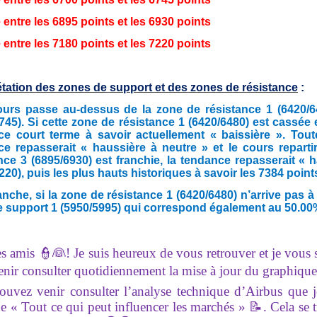
 entre les 6895 points et les 6930 points
 entre les 7180 points et les 7220 points
étation des zones de support et des zones de résistance
:
ours passe au-dessus de la zone de résistance 1 (6420/6480
745). Si cette zone de résistance 1 (6420/6480) est cassée
e court terme à savoir actuellement « baissière ». Toutef
e repasserait « haussière à neutre » et le cours repartir
nce 3 (6895/6930) est franchie, la tendance repasserait « ha
220), puis les plus hauts historiques à savoir les 7384 point
nche, si la zone de résistance 1 (6420/6480) n’arrive pas à 
 support 1 (5950/5995) qui correspond également au 50.00%
es amis 👮👰! Je suis heureux de vous retrouver et je vous
enir consulter quotidiennement la mise à jour du graphique
ouvez venir consulter l’analyse technique d’Airbus que j
e « Tout ce qui peut influencer les marchés » 📝. Cela se 