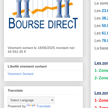
Le somm
Les
23
Les
38
Les
50
Les
61
Les
76
Virement sortant le 18/06/2025 montant net :
La base
44 562.45 €
Les zon
Libellé virement sortant
1- Zone
Virement Sortant
2- Zone
Translate
Les zon
1- Zone
Powered by
Translate
2- Zone