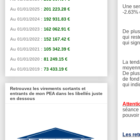
Une sem
Au 01/01/2025 :
201 223.28 €
-2.63% e
Au 01/01/2024 :
192 931.83 €
Au 01/01/2023 :
162 062.91 €
De plus
qui rest
Au 01/01/2022 :
152 167.42 €
qui sign
Au 01/01/2021 :
105 342.39 €
Au 01/01/2020 :
81 249.15 €
La tend
moyenne
Au 01/01/2019 :
73 433.19 €
De plus
de fond
qui ind
Retrouvez les virements sortants et
entrants de mon PEA dans les libellés juste
en dessous
Attenti
séance 
pouvoir 
Les ret