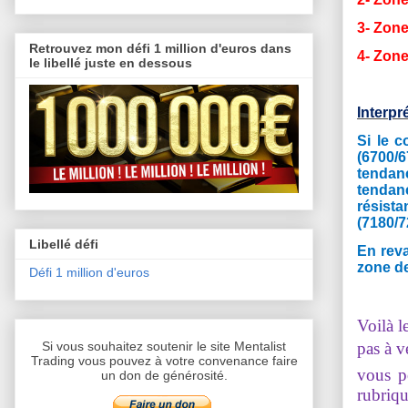
3- Zone
Retrouvez mon défi 1 million d'euros dans
4- Zone
le libellé juste en dessous
Interpr
Si le c
(6700/6
tendanc
tendanc
résista
(7180/7
Libellé défi
En reva
zone de
Défi 1 million d'euros
Voilà l
pas à v
Si vous souhaitez soutenir le site Mentalist
Trading vous pouvez à votre convenance faire
vous p
un don de générosité.
rubriqu