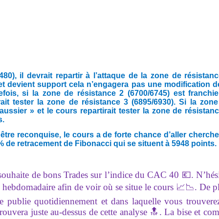
), il devrait repartir à l’attaque de la zone de résistan
 et devient support cela n’engagera pas une modification d
ois, si la zone de résistance 2 (6700/6745) est franchie
ait tester la zone de résistance 3 (6895/6930). Si la zon
ussier » et le cours repartirait tester la zone de résistan
s.
être reconquise, le cours a de forte chance d’aller cherche
 de retracement de Fibonacci qui se situent à 5948 points.
 souhaite de bons Trades sur l’indice du CAC 40 💶. N’hés
 hebdomadaire afin de voir où se situe le cours 📈📉. De p
e publie quotidiennement et dans laquelle vous trouverez
trouvera juste au-dessus de cette analyse 🔝. La bise et c