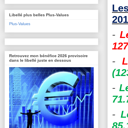
Les
Libellé plus belles Plus-Values
201
Plus-Values
-
L
127
Retrouvez mon bénéfice 2026 provisoire
-
L
dans le libellé juste en dessous
(12
-
L
71.
-
L
85.