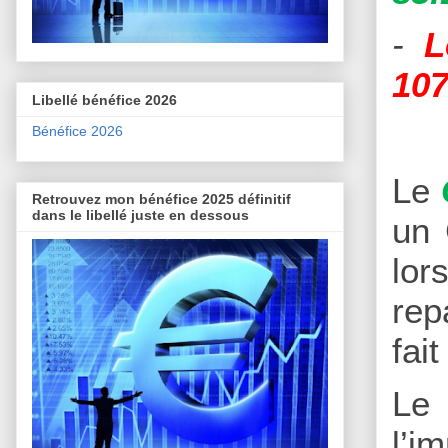
-
L
107
Libellé bénéfice 2026
Bénéfice 2026
Le
Retrouvez mon bénéfice 2025 définitif
dans le libellé juste en dessous
un 
lor
rep
fai
Le
l’i