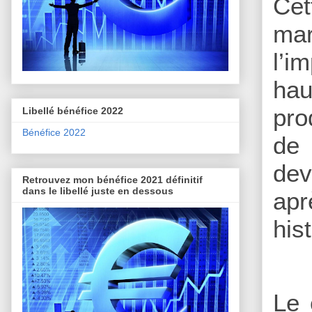
Cet
mar
l’i
hau
pro
Libellé bénéfice 2022
Bénéfice 2022
de 
dev
Retrouvez mon bénéfice 2021 définitif
dans le libellé juste en dessous
apr
his
Le 