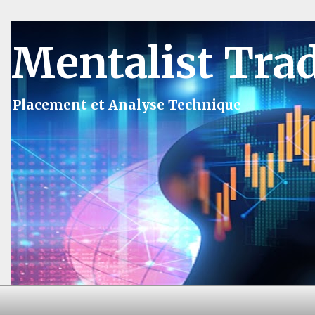
Mentalist Tra
Placement et Analyse Technique