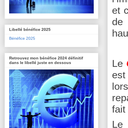
et 
de 
Libellé bénéfice 2025
hau
Bénéfice 2025
Retrouvez mon bénéfice 2024 définitif
Le
dans le libellé juste en dessous
est
lor
rep
fai
Le