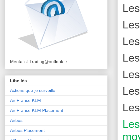
Le
Le
Le
Le
Mentalist-Trading@outlook.fr
Le
Libellés
Le
Actions que je surveille
Air France KLM
Le
Air France KLM Placement
Le
Airbus
Airbus Placement
moy