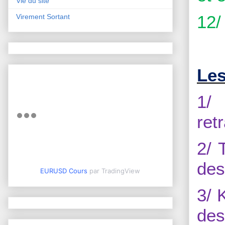
Vie du site
12/
Virement Sortant
Les
1/
ret
2/ 
des
EURUSD Cours
par TradingView
3/ 
des