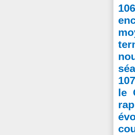
106
en
moy
ter
no
séa
107
le 
rap
évo
cou