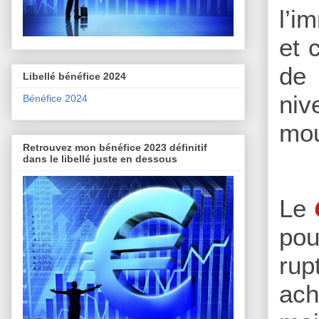
l’i
et 
de 
Libellé bénéfice 2024
niv
Bénéfice 2024
mo
Retrouvez mon bénéfice 2023 définitif
dans le libellé juste en dessous
Le
pou
rup
ach