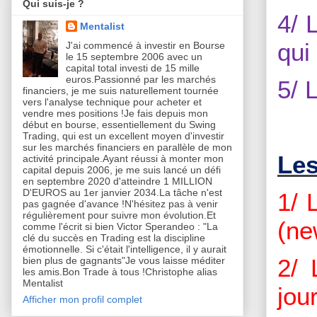
Qui suis-je ?
4/ 
Mentalist
qui
J'ai commencé à investir en Bourse
le 15 septembre 2006 avec un
capital total investi de 15 mille
euros.Passionné par les marchés
5/ 
financiers, je me suis naturellement tournée
vers l'analyse technique pour acheter et
vendre mes positions !Je fais depuis mon
début en bourse, essentiellement du Swing
Trading, qui est un excellent moyen d'investir
sur les marchés financiers en parallèle de mon
Les
activité principale.Ayant réussi à monter mon
capital depuis 2006, je me suis lancé un défi
en septembre 2020 d'atteindre 1 MILLION
D'EUROS au 1er janvier 2034.La tâche n'est
1/ 
pas gagnée d'avance !N'hésitez pas à venir
régulièrement pour suivre mon évolution.Et
(ne
comme l'écrit si bien Victor Sperandeo : "La
clé du succès en Trading est la discipline
émotionnelle. Si c'était l'intelligence, il y aurait
2/ 
bien plus de gagnants"Je vous laisse méditer
les amis.Bon Trade à tous !Christophe alias
Mentalist
jour
Afficher mon profil complet