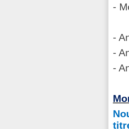
- M
- A
- A
- A
Mon
Nou
ti