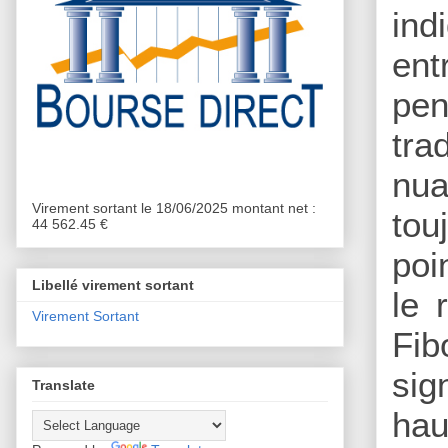
ind
ent
pen
tra
nua
Virement sortant le 18/06/2025 montant net :
tou
44 562.45 €
poi
Libellé virement sortant
le 
Virement Sortant
Fib
sig
Translate
hau