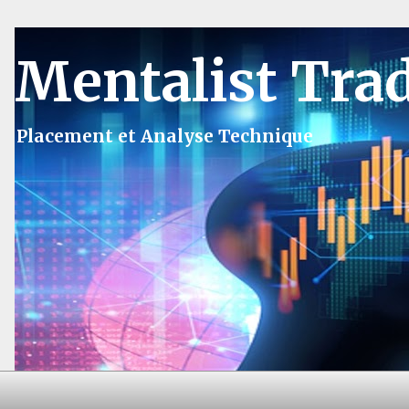
Mentalist Tra
Placement et Analyse Technique