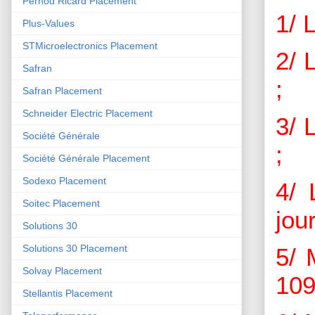
Pernod Ricard Placement
1/ 
Plus-Values
STMicroelectronics Placement
2/ 
Safran
;
Safran Placement
Schneider Electric Placement
3/ 
Société Générale
;
Société Générale Placement
Sodexo Placement
4/ 
Soitec Placement
jour
Solutions 30
Solutions 30 Placement
5/ 
Solvay Placement
109
Stellantis Placement