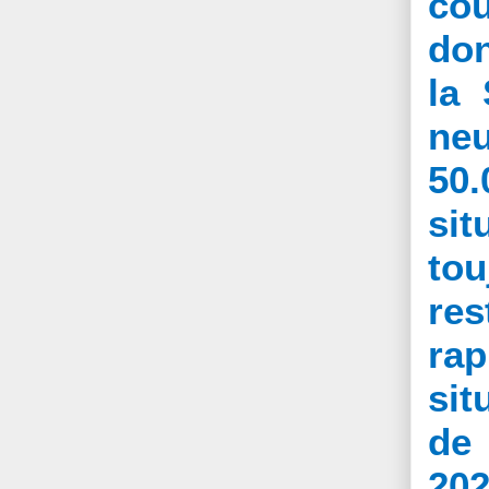
cou
don
la 
neu
50.
sit
tou
res
rap
sit
de 
202