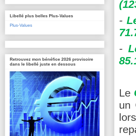
(12
Libellé plus belles Plus-Values
-
L
Plus-Values
71.
-
L
85.
Retrouvez mon bénéfice 2026 provisoire
dans le libellé juste en dessous
Le
un 
lor
rep