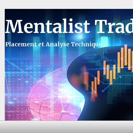
Mentalist Tra
Placement et Analyse Technique