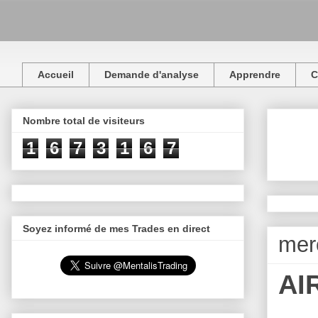
Accueil
Demande d'analyse
Apprendre
C
Nombre total de visiteurs
1
6
7
3
1
6
7
Soyez informé de mes Trades en direct
merc
AIR