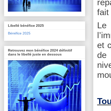
rep
fai
Le
Libellé bénéfice 2025
l’i
Bénéfice 2025
et 
Retrouvez mon bénéfice 2024 définitif
de 
dans le libellé juste en dessous
niv
mo
Tou