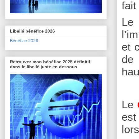
fai
Le
l’i
Libellé bénéfice 2026
Bénéfice 2026
et 
de 
Retrouvez mon bénéfice 2025 définitif
dans le libellé juste en dessous
hau
Le
est
lor