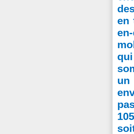
des
en 
en-
mob
qui
som
un
env
pas
105
soi