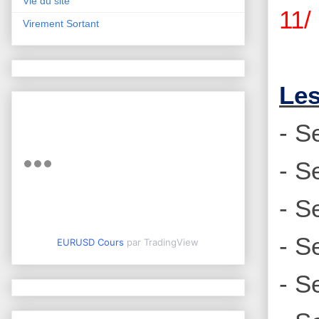
Vie du site
11/
Virement Sortant
Les
- S
- S
- S
- S
EURUSD Cours
par TradingView
- S