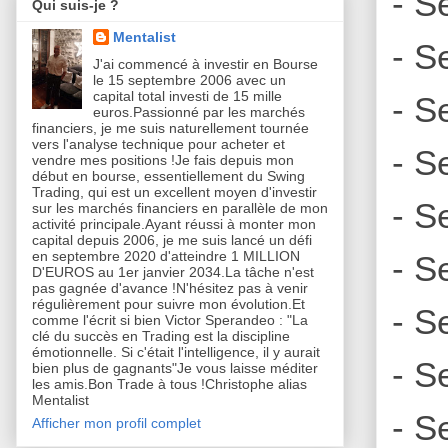
- S
Qui suis-je ?
Mentalist
- S
J'ai commencé à investir en Bourse
le 15 septembre 2006 avec un
capital total investi de 15 mille
- S
euros.Passionné par les marchés
financiers, je me suis naturellement tournée
vers l'analyse technique pour acheter et
- S
vendre mes positions !Je fais depuis mon
début en bourse, essentiellement du Swing
Trading, qui est un excellent moyen d'investir
- S
sur les marchés financiers en parallèle de mon
activité principale.Ayant réussi à monter mon
capital depuis 2006, je me suis lancé un défi
en septembre 2020 d'atteindre 1 MILLION
- S
D'EUROS au 1er janvier 2034.La tâche n'est
pas gagnée d'avance !N'hésitez pas à venir
régulièrement pour suivre mon évolution.Et
- S
comme l'écrit si bien Victor Sperandeo : "La
clé du succès en Trading est la discipline
émotionnelle. Si c'était l'intelligence, il y aurait
- S
bien plus de gagnants"Je vous laisse méditer
les amis.Bon Trade à tous !Christophe alias
Mentalist
- S
Afficher mon profil complet