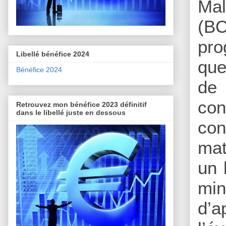
Mal
(BC
pro
Libellé bénéfice 2024
que
Bénéfice 2024
de 
con
Retrouvez mon bénéfice 2023 définitif
dans le libellé juste en dessous
con
mat
un 
min
d’a