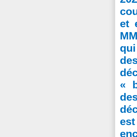
cou
et 
MM7
qui
de
déc
« 
de
déc
est
enc