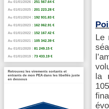
Au 01/01/2026 :
251 567.64 €
Au 01/01/2025 :
201 223.28 €
Au 01/01/2024 :
192 931.83 €
Poi
Au 01/01/2023 :
162 062.91 €
Au 01/01/2022 :
152 167.42 €
Le 
Au 01/01/2021 :
105 342.39 €
séa
Au 01/01/2020 :
81 249.15 €
l’a
Au 01/01/2019 :
73 433.19 €
vol
Retrouvez les virements sortants et
la 
entrants de mon PEA dans les libellés juste
en dessous
105
fin
évo