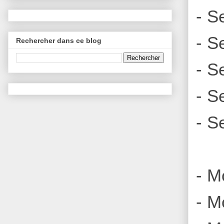
- S
- S
Rechercher dans ce blog
- S
- S
- S
- M
- M