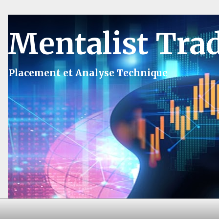
Mentalist Tra
Placement et Analyse Technique