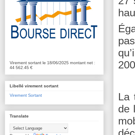
27 
hau
Éga
pas
qu’
200
Virement sortant le 18/06/2025 montant net :
44 562.45 €
Libellé virement sortant
La 
Virement Sortant
de 
Translate
mo
déc