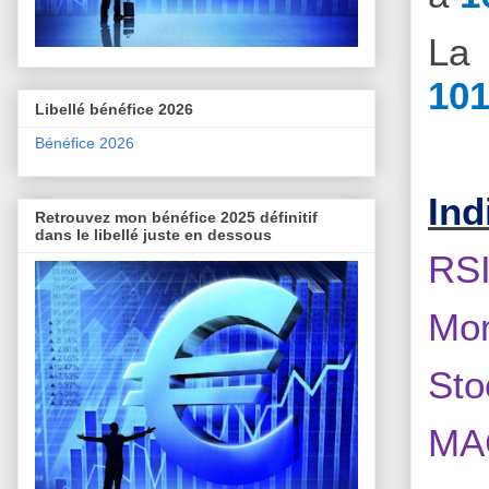
La 
101
Libellé bénéfice 2026
Bénéfice 2026
Ind
Retrouvez mon bénéfice 2025 définitif
dans le libellé juste en dessous
RSI
Mom
Sto
MAC