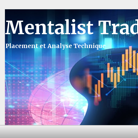
Mentalist Tra
Placement et Analyse Technique