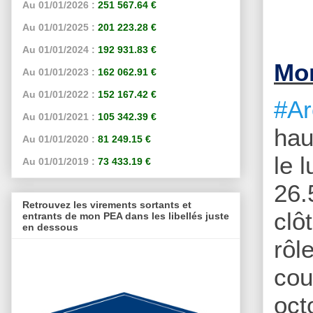
Au 01/01/2026 :
251 567.64 €
Au 01/01/2025 :
201 223.28 €
Au 01/01/2024 :
192 931.83 €
Mon
Au 01/01/2023 :
162 062.91 €
Au 01/01/2022 :
152 167.42 €
#Ar
Au 01/01/2021 :
105 342.39 €
hau
Au 01/01/2020 :
81 249.15 €
le 
Au 01/01/2019 :
73 433.19 €
26.
Retrouvez les virements sortants et
clô
entrants de mon PEA dans les libellés juste
en dessous
rôl
cou
oct