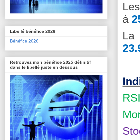
Le
à
2
Libellé bénéfice 2026
La 
Bénéfice 2026
23.
Retrouvez mon bénéfice 2025 définitif
dans le libellé juste en dessous
Ind
RSI
Mom
Sto