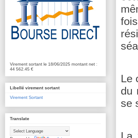
mêm
foi
rés
séa
Virement sortant le 18/06/2025 montant net :
44 562.45 €
Le 
du 
Libellé virement sortant
Virement Sortant
se 
Translate
La 