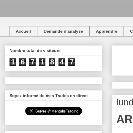
Accueil
Demande d'analyse
Apprendre
C
Nombre total de visiteurs
1
6
7
1
8
4
7
Soyez informé de mes Trades en direct
lun
AR