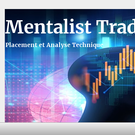
Mentalist Tra
Placement et Analyse Technique