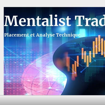
Mentalist Tra
Placement et Analyse Technique