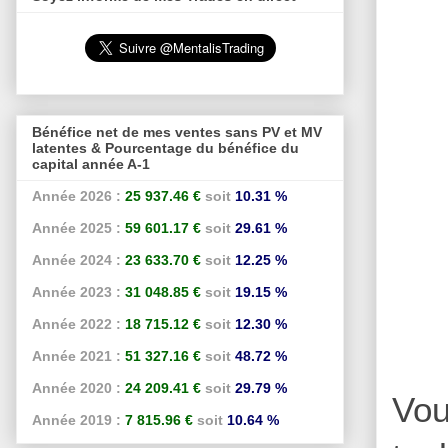
Bénéfice net de mes ventes sans PV et MV
latentes & Pourcentage du bénéfice du
capital année A-1
Année 2026 :
25 937.46 €
soit
10.31 %
Année 2025 :
59 601.17 €
soit
29.61 %
Année 2024 :
23 633.70 €
soit
12.25 %
Année 2023 :
31 048.85 €
soit
19.15 %
Année 2022 :
18 715.12 €
soit
12.30 %
Année 2021 :
51 327.16 €
soit
48.72 %
Année 2020 :
24 209.41 €
soit
29.79 %
Vou
Année 2019 :
7 815.96 €
soit
10.64 %