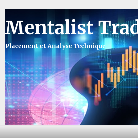
Mentalist Tra
Placement et Analyse Technique