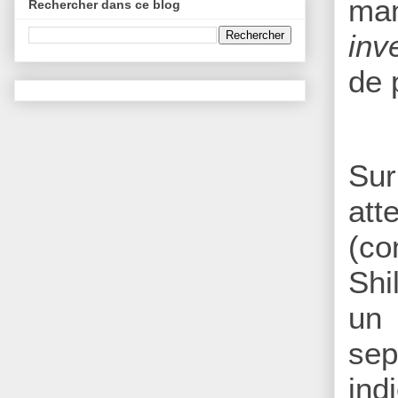
ma
Rechercher dans ce blog
inv
de 
Sur
att
(co
Shi
un 
sep
ind