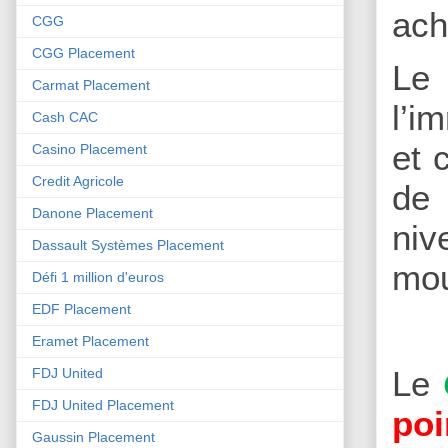
ach
CGG
CGG Placement
Le
Carmat Placement
l’i
Cash CAC
et 
Casino Placement
Credit Agricole
de 
Danone Placement
niv
Dassault Systèmes Placement
mo
Défi 1 million d'euros
EDF Placement
Eramet Placement
Le
FDJ United
FDJ United Placement
poi
Gaussin Placement