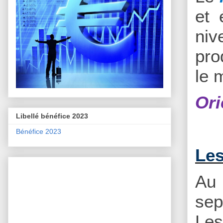
et 
niv
pro
le 
Ori
Libellé bénéfice 2023
Bénéfice 2023
Les
Au
sep
Les