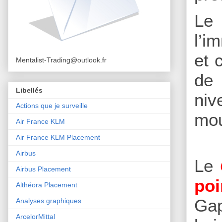
Le
l’i
et 
Mentalist-Trading@outlook.fr
de 
Libellés
niv
Actions que je surveille
mo
Air France KLM
Air France KLM Placement
Airbus
Le
Airbus Placement
poi
Althéora Placement
Gap
Analyses graphiques
ArcelorMittal