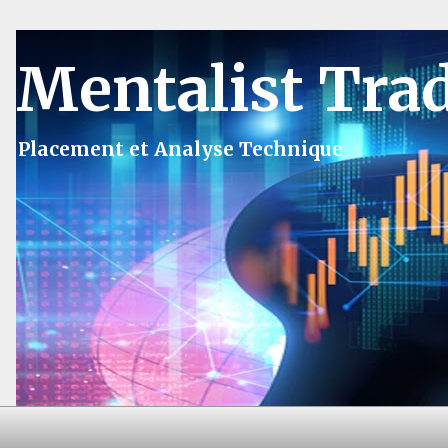
Mentalist Tra
Placement et Analyse Technique