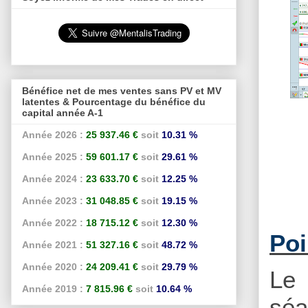
Bénéfice net de mes ventes sans PV et MV
latentes & Pourcentage du bénéfice du
capital année A-1
Année 2026 :
25 937.46 €
soit
10.31 %
Année 2025 :
59 601.17 €
soit
29.61 %
Année 2024 :
23 633.70 €
soit
12.25 %
Année 2023 :
31 048.85 €
soit
19.15 %
Année 2022 :
18 715.12 €
soit
12.30 %
Poi
Année 2021 :
51 327.16 €
soit
48.72 %
Année 2020 :
24 209.41 €
soit
29.79 %
Le 
Année 2019 :
7 815.96 €
soit
10.64 %
séa