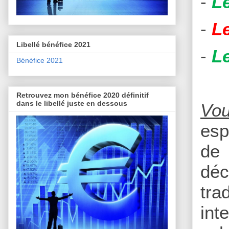
-
L
-
L
Libellé bénéfice 2021
-
L
Bénéfice 2021
Retrouvez mon bénéfice 2020 définitif
dans le libellé juste en dessous
Vou
esp
de 
déc
tra
int