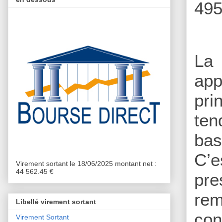
495
La 
app
pri
ten
bas
C’e
Virement sortant le 18/06/2025 montant net :
44 562.45 €
pre
rem
Libellé virement sortant
con
Virement Sortant