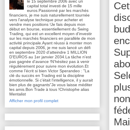
le 15 septembre 2006 avec un
Ce
capital total investi de 15 mille
euros.Passionné par les marchés
dis
financiers, je me suis naturellement tournée
vers l'analyse technique pour acheter et
vendre mes positions !Je fais depuis mon
bud
début en bourse, essentiellement du Swing
Trading, qui est un excellent moyen d'investir
enc
sur les marchés financiers en parallèle de mon
activité principale.Ayant réussi à monter mon
capital depuis 2006, je me suis lancé un défi
Sup
en septembre 2020 d'atteindre 1 MILLION
D'EUROS au 1er janvier 2034.La tâche n'est
abo
pas gagnée d'avance !N'hésitez pas à venir
régulièrement pour suivre mon évolution.Et
comme l'écrit si bien Victor Sperandeo : "La
Sel
clé du succès en Trading est la discipline
émotionnelle. Si c'était l'intelligence, il y aurait
plu
bien plus de gagnants"Je vous laisse méditer
les amis.Bon Trade à tous !Christophe alias
Mentalist
non
Afficher mon profil complet
féd
Mai