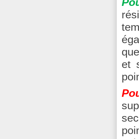
Pou
rés
tem
éga
que
et 
poi
Pou
sup
sec
poi