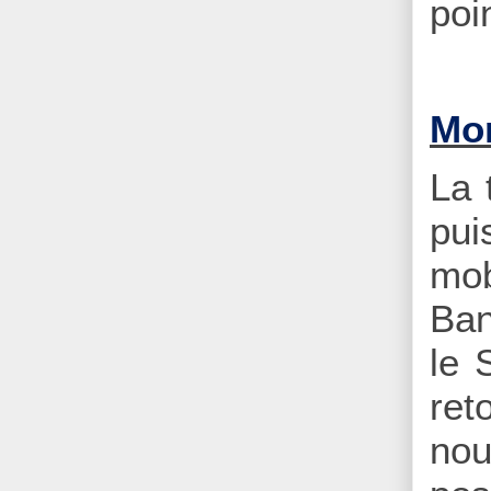
poi
Mon
La 
pui
mob
Ban
le 
ret
nou