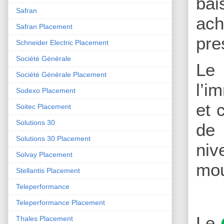
bai
Safran
ach
Safran Placement
pre
Schneider Electric Placement
Société Générale
Le
Société Générale Placement
l’i
Sodexo Placement
et 
Soitec Placement
Solutions 30
de 
Solutions 30 Placement
niv
Solvay Placement
mo
Stellantis Placement
Teleperformance
Teleperformance Placement
Le
Thales Placement