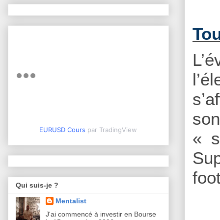
Tou
L’é
l’é
s’a
son
EURUSD Cours
par TradingView
« s
Sup
foo
Qui suis-je ?
Mentalist
J'ai commencé à investir en Bourse