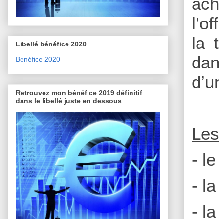
ach
l’o
la 
Libellé bénéfice 2020
dan
Bénéfice 2020
d’u
Retrouvez mon bénéfice 2019 définitif
dans le libellé juste en dessous
Les
- l
- l
- l