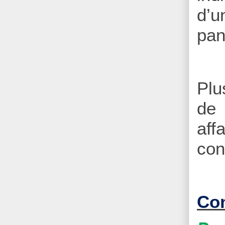
d’u
pan
Plu
de 
aff
con
Com