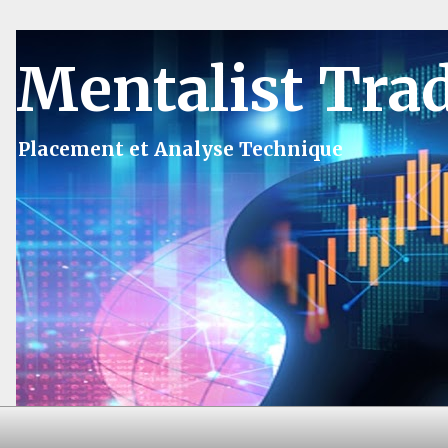
Mentalist Tra
Placement et Analyse Technique