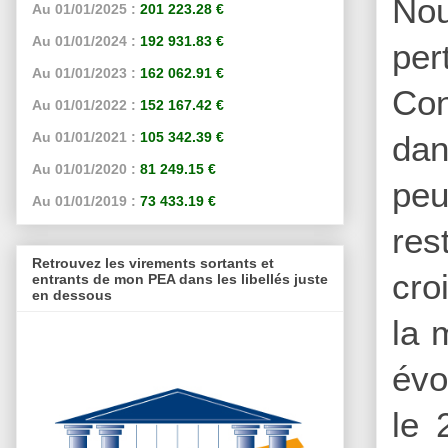
Nou
Au 01/01/2025 :
201 223.28 €
Au 01/01/2024 :
192 931.83 €
per
Au 01/01/2023 :
162 062.91 €
Con
Au 01/01/2022 :
152 167.42 €
dan
Au 01/01/2021 :
105 342.39 €
Au 01/01/2020 :
81 249.15 €
peu
Au 01/01/2019 :
73 433.19 €
res
Retrouvez les virements sortants et
cro
entrants de mon PEA dans les libellés juste
en dessous
la 
évo
le 