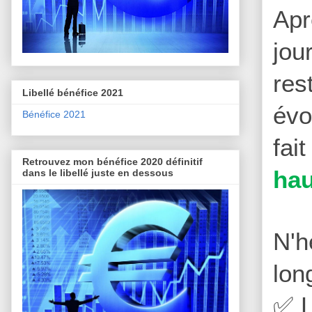
Apr
jou
res
Libellé bénéfice 2021
évo
Bénéfice 2021
fai
Retrouvez mon bénéfice 2020 définitif
hau
dans le libellé juste en dessous
N'h
lon
L
✅