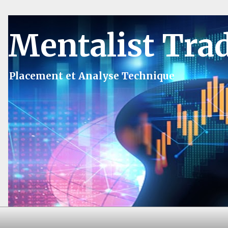
Mentalist Tra
Placement et Analyse Technique