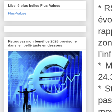
* R
Libellé plus belles Plus-Values
Plus-Values
évo
rap
zon
Retrouvez mon bénéfice 2026 provisoire
dans le libellé juste en dessous
l’i
* M
24.
* S
pa
moy