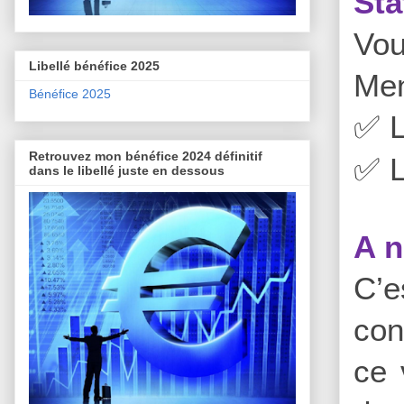
Sta
Vo
Libellé bénéfice 2025
Men
Bénéfice 2025
L
✅
Retrouvez mon bénéfice 2024 définitif
L
✅
dans le libellé juste en dessous
A n
C’e
con
ce 