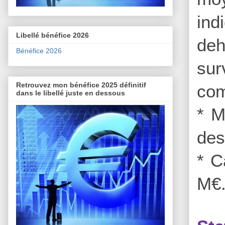
ind
Libellé bénéfice 2026
deh
Bénéfice 2026
sur
Retrouvez mon bénéfice 2025 définitif
com
dans le libellé juste en dessous
* M
des
* C
M€