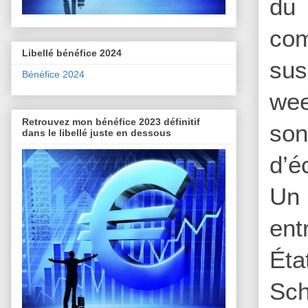
du 
com
Libellé bénéfice 2024
sus
Bénéfice 2024
wee
Retrouvez mon bénéfice 2023 définitif
son
dans le libellé juste en dessous
d’é
Un 
ent
Éta
Sch