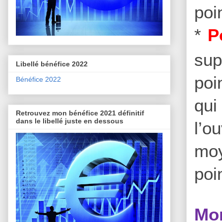
poi
*
P
sup
Libellé bénéfice 2022
poi
Bénéfice 2022
qui
Retrouvez mon bénéfice 2021 définitif
dans le libellé juste en dessous
l’o
moy
poi
Mon