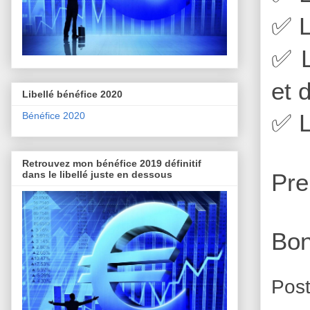
L
✅
L
✅
et 
Libellé bénéfice 2020
L
Bénéfice 2020
✅
Retrouvez mon bénéfice 2019 définitif
dans le libellé juste en dessous
Pre
Bon
Pos