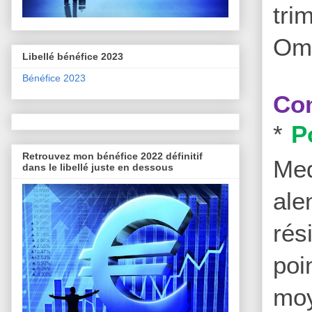
tri
Omn
Libellé bénéfice 2023
Bénéfice 2023
Com
*
P
Retrouvez mon bénéfice 2022 définitif
Med
dans le libellé juste en dessous
ale
rés
poi
moy