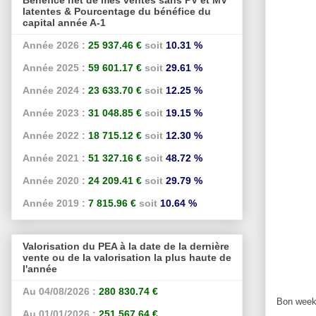
latentes & Pourcentage du bénéfice du
capital année A-1
Année 2026 :
25 937.46 €
soit
10.31 %
Année 2025 :
59 601.17 €
soit
29.61 %
Année 2024 :
23 633.70 €
soit
12.25 %
Année 2023 :
31 048.85 €
soit
19.15 %
Année 2022 :
18 715.12 €
soit
12.30 %
Année 2021 :
51 327.16 €
soit
48.72 %
Année 2020 :
24 209.41 €
soit
29.79 %
Année 2019 :
7 815.96 €
soit
10.64 %
Valorisation du PEA à la date de la dernière
vente ou de la valorisation la plus haute de
l'année
Au 04/08/2026 :
280 830.74 €
Bon week-
Au 01/01/2026 :
251 567.64 €