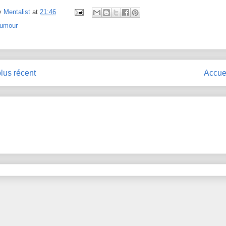
y
Mentalist
at
21:46
umour
plus récent
Accue