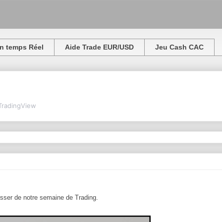
n temps Réel
Aide Trade EUR/USD
Jeu Cash CAC
TradingView
resser de notre semaine de Trading.