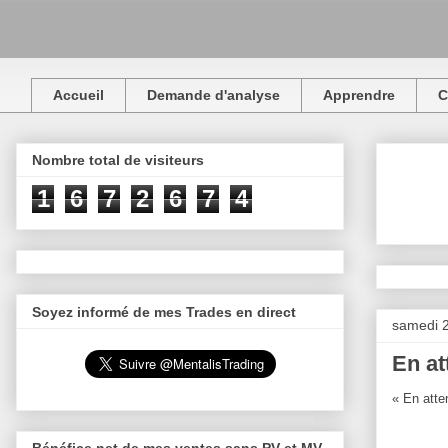
Accueil
Demande d'analyse
Apprendre
C
Nombre total de visiteurs
1
6
7
2
6
7
4
Soyez informé de mes Trades en direct
samedi 2
En at
« En atte
Bénéfice net de mes ventes sans PV et MV