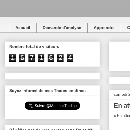
Accueil
Demande d'analyse
Apprendre
C
Nombre total de visiteurs
1
6
7
1
6
2
4
Soyez informé de mes Trades en direct
samedi 
En at
« En atte
Bénéfice net de mes ventes sans PV et MV