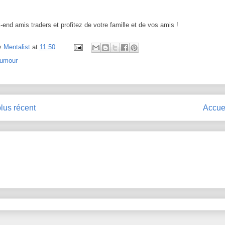
end amis traders et profitez de votre famille et de vos amis !
y
Mentalist
at
11:50
umour
plus récent
Accue