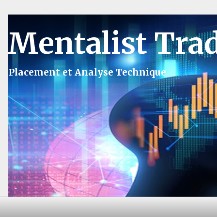
Mentalist Tra
Placement et Analyse Technique