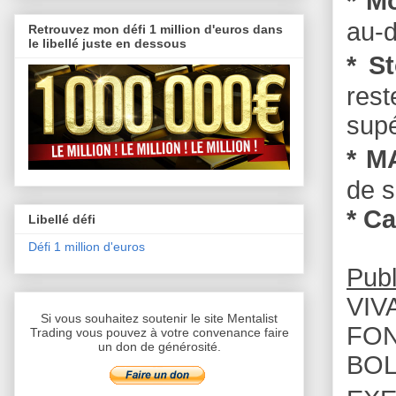
* M
au-d
Retrouvez mon défi 1 million d'euros dans
le libellé juste en dessous
* S
rest
supé
* M
de s
* C
Libellé défi
Défi 1 million d'euros
Publ
VIVA
Si vous souhaitez soutenir le site Mentalist
FON
Trading vous pouvez à votre convenance faire
un don de générosité.
BOL