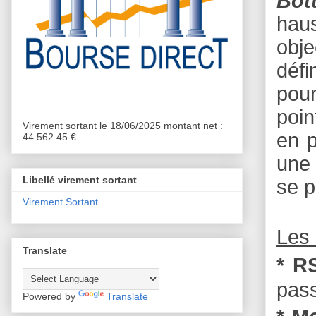
Bot
haus
obje
défi
pour
poin
Virement sortant le 18/06/2025 montant net :
en p
44 562.45 €
une 
Libellé virement sortant
se 
Virement Sortant
Les 
Translate
* R
pass
Powered by
Translate