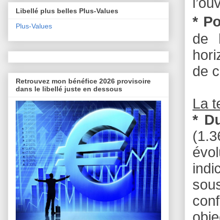
l’ou
Libellé plus belles Plus-Values
* Po
Plus-Values
de 
hori
de c
Retrouvez mon bénéfice 2026 provisoire
dans le libellé juste en dessous
La 
* D
(1.
évol
indi
sou
conf
obje