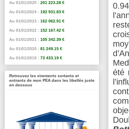
Au 01/01/2025 :
201 223.28 €
0.94
Au 01/01/2024 :
192 931.83 €
l’an
Au 01/01/2023 :
162 062.91 €
res
Au 01/01/2022 :
152 167.42 €
croi
Au 01/01/2021 :
105 342.39 €
moye
Au 01/01/2020 :
81 249.15 €
d’An
Au 01/01/2019 :
73 433.19 €
Medi
été
Retrouvez les virements sortants et
l’i
entrants de mon PEA dans les libellés juste
en dessous
cont
com
obje
Doub