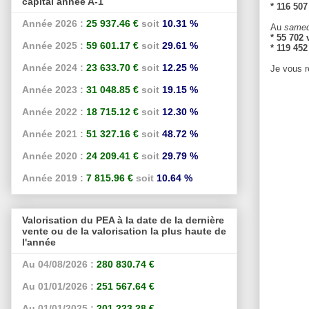
capital année A-1
* 116 50
Année 2026 :
25 937.46 €
soit
10.31 %
Au
samed
* 55 702 
Année 2025 :
59 601.17 €
soit
29.61 %
* 119 45
Année 2024 :
23 633.70 €
soit
12.25 %
Je vous r
Année 2023 :
31 048.85 €
soit
19.15 %
Année 2022 :
18 715.12 €
soit
12.30 %
Année 2021 :
51 327.16 €
soit
48.72 %
Année 2020 :
24 209.41 €
soit
29.79 %
Année 2019 :
7 815.96 €
soit
10.64 %
Valorisation du PEA à la date de la dernière
vente ou de la valorisation la plus haute de
l'année
Au 04/08/2026 :
280 830.74 €
Au 01/01/2026 :
251 567.64 €
Au 01/01/2025 :
201 223.28 €