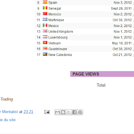
 Trading
y
Mentalist
at
23:21
ie du site