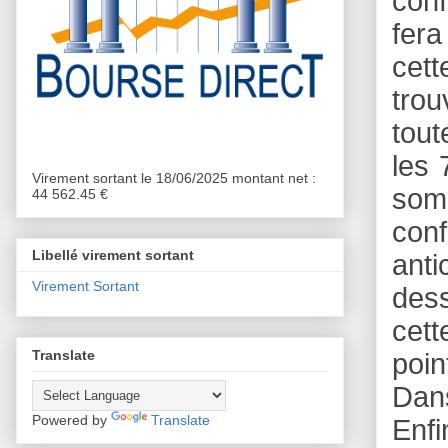
conf
fera
cett
tro
tout
les 
Virement sortant le 18/06/2025 montant net :
som
44 562.45 €
conf
Libellé virement sortant
anti
Virement Sortant
dess
cett
Translate
poin
Dans
Powered by
Translate
Enf