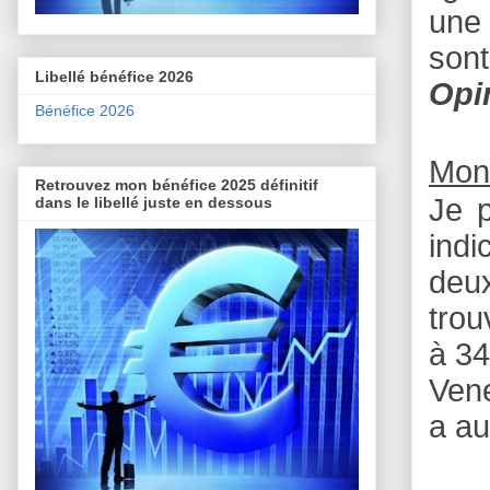
une 
sont
Libellé bénéfice 2026
Opi
Bénéfice 2026
Mon
Retrouvez mon bénéfice 2025 définitif
Je p
dans le libellé juste en dessous
indi
deux
trou
à 34
Vene
a a