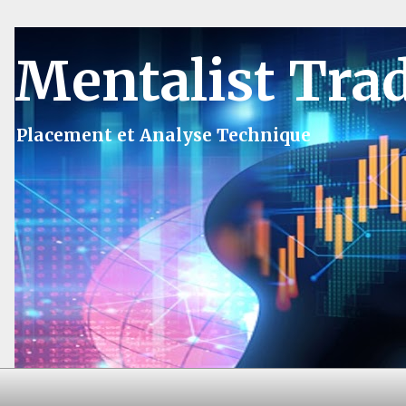
Mentalist Tra
Placement et Analyse Technique