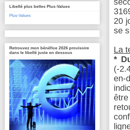
seco
Libellé plus belles Plus-Values
3169
Plus-Values
20 j
se s
La 
Retrouvez mon bénéfice 2026 provisoire
dans le libellé juste en dessous
* D
(-2.
en-
ind
êtr
reto
conf
lign