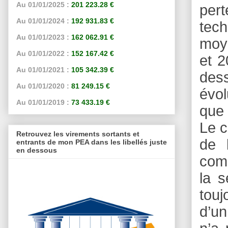
Au 01/01/2025 :
201 223.28 €
per
Au 01/01/2024 :
192 931.83 €
tec
Au 01/01/2023 :
162 062.91 €
moye
Au 01/01/2022 :
152 167.42 €
et 2
Au 01/01/2021 :
105 342.39 €
dess
Au 01/01/2020 :
81 249.15 €
évol
Au 01/01/2019 :
73 433.19 €
que 
Le c
Retrouvez les virements sortants et
de 
entrants de mon PEA dans les libellés juste
en dessous
comp
la 
touj
d’un