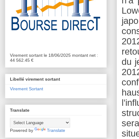
n’a 
Lowe
japo
cons
2012
reto
Virement sortant le 18/06/2025 montant net :
du j
44 562.45 €
2012
Libellé virement sortant
con
Virement Sortant
haus
l’in
Translate
stru
sera
Powered by
Translate
situ