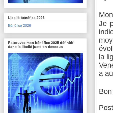
Mon
Libellé bénéfice 2026
Je p
Bénéfice 2026
indi
moye
Retrouvez mon bénéfice 2025 définitif
évol
dans le libellé juste en dessous
la l
Vene
a a
Bon
Pos