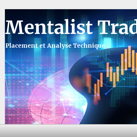
Mentalist Tra
Placement et Analyse Technique