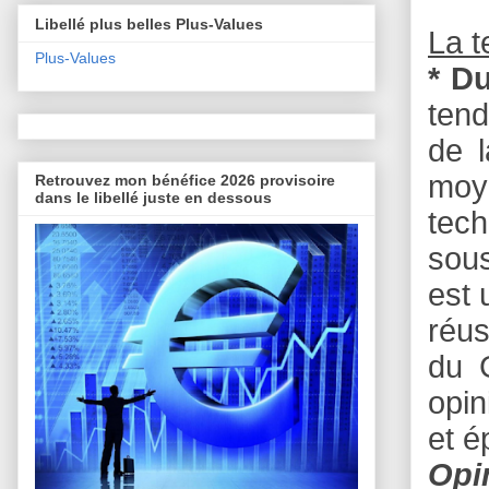
Libellé plus belles Plus-Values
La 
Plus-Values
* D
tend
de 
moye
Retrouvez mon bénéfice 2026 provisoire
dans le libellé juste en dessous
tech
sous
est 
réus
du 
opin
et é
Opi