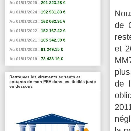
Au 01/01/2025 :
201 223.28 €
Nous
Au 01/01/2024 :
192 931.83 €
Au 01/01/2023 :
162 062.91 €
de 
Au 01/01/2022 :
152 167.42 €
rest
Au 01/01/2021 :
105 342.39 €
et 2
Au 01/01/2020 :
81 249.15 €
MM7 
Au 01/01/2019 :
73 433.19 €
plus
Retrouvez les virements sortants et
de l
entrants de mon PEA dans les libellés juste
en dessous
obli
2011
négl
la m