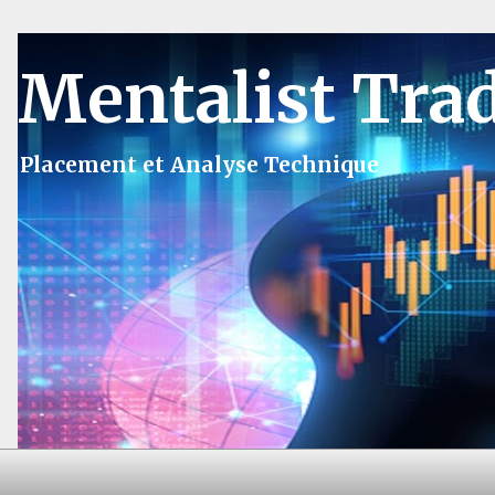
Mentalist Tra
Placement et Analyse Technique