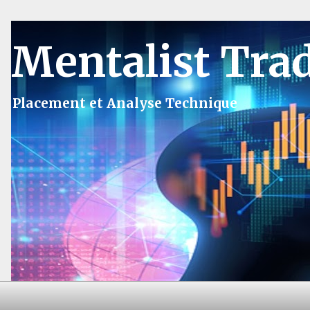
Mentalist Tra
Placement et Analyse Technique