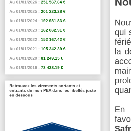
Nou
Au 01/01/2026 :
251 567.64 €
Au 01/01/2025 :
201 223.28 €
Nou
Au 01/01/2024 :
192 931.83 €
qui 
Au 01/01/2023 :
162 062.91 €
féri
Au 01/01/2022 :
152 167.42 €
Au 01/01/2021 :
105 342.39 €
la d
Au 01/01/2020 :
81 249.15 €
acco
Au 01/01/2019 :
73 433.19 €
main
pro
Retrouvez les virements sortants et
quan
entrants de mon PEA dans les libellés juste
en dessous
En o
favo
Saf