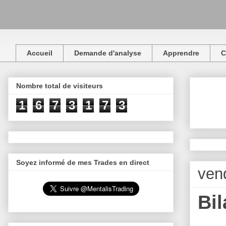
Accueil
Demande d'analyse
Apprendre
C
Nombre total de visiteurs
1
6
7
3
1
7
3
Soyez informé de mes Trades en direct
vend
Bil