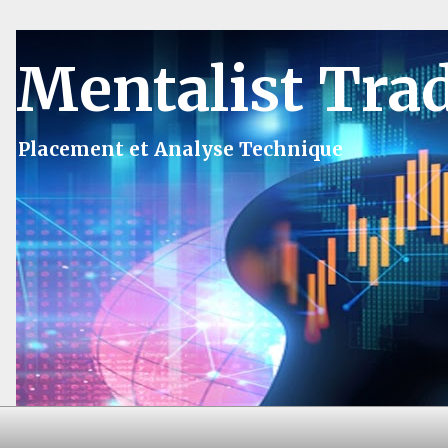
Mentalist Tra
Placement et Analyse Technique