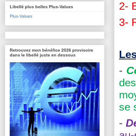
2-
Libellé plus belles Plus-Values
Plus-Values
3-
Retrouvez mon bénéfice 2026 provisoire
Les
dans le libellé juste en dessous
-
C
des
moy
se 
-
D
au-