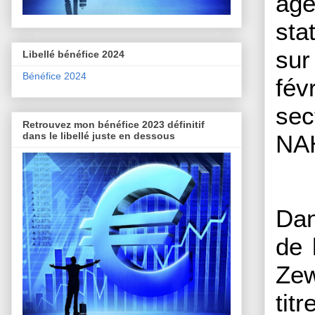
age
sta
sur
Libellé bénéfice 2024
Bénéfice 2024
fév
sec
Retrouvez mon bénéfice 2023 définitif
dans le libellé juste en dessous
NAH
Dan
de 
Zew
titr