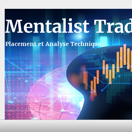
Mentalist Tra
Placement et Analyse Technique