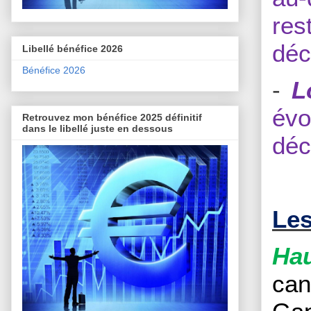
res
déc
Libellé bénéfice 2026
Bénéfice 2026
-
L
évo
Retrouvez mon bénéfice 2025 définitif
dans le libellé juste en dessous
déc
Les
Hau
can