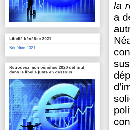
la 
a d
au
Néa
Libellé bénéfice 2021
Bénéfice 2021
con
sus
Retrouvez mon bénéfice 2020 définitif
dép
dans le libellé juste en dessous
d'i
sol
pol
con