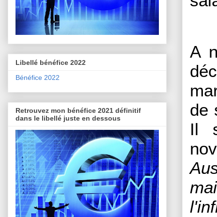
sal
A n
Libellé bénéfice 2022
déc
Bénéfice 2022
mar
de 
Retrouvez mon bénéfice 2021 définitif
dans le libellé juste en dessous
Il 
nov
Aus
mai
l'i