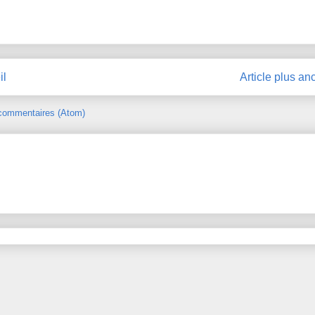
il
Article plus an
 commentaires (Atom)