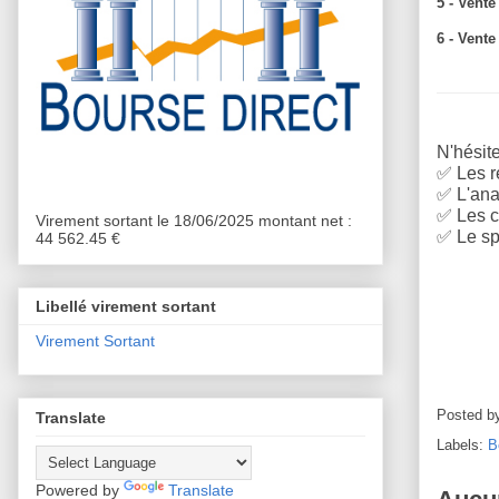
5 - Vent
6 - Vent
N'hésite
✅
Les r
✅
L'anal
✅
Les c
Virement sortant le 18/06/2025 montant net :
✅
Le sp
44 562.45 €
Libellé virement sortant
Virement Sortant
Posted b
Translate
Labels:
B
Powered by
Translate