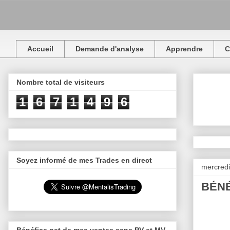
Accueil
Demande d'analyse
Apprendre
C
Nombre total de visiteurs
1
6
7
1
4
9
6
Soyez informé de mes Trades en direct
mercredi
BÉNÉ
Bénéfice net de mes ventes sans PV et MV