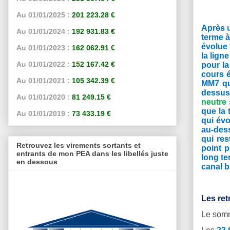
Au 01/01/2025 :
201 223.28 €
Après u
Au 01/01/2024 :
192 931.83 €
terme à
évolue 
Au 01/01/2023 :
162 062.91 €
la lign
Au 01/01/2022 :
152 167.42 €
pour l
cours é
Au 01/01/2021 :
105 342.39 €
MM7 qui
dessus
Au 01/01/2020 :
81 249.15 €
neutre
que la
Au 01/01/2019 :
73 433.19 €
qui évo
au-des
qui res
Retrouvez les virements sortants et
point p
entrants de mon PEA dans les libellés juste
long te
en dessous
canal b
Les re
Le somm