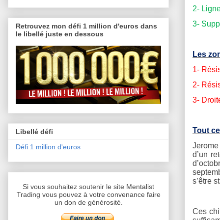
2- Lign
3- Supp
Retrouvez mon défi 1 million d'euros dans
le libellé juste en dessous
Les zon
1- Rési
2- Rési
3- Droi
Tout ce
Libellé défi
Jerome 
Défi 1 million d'euros
d’un re
d’octob
septemb
s’être s
Si vous souhaitez soutenir le site Mentalist
Trading vous pouvez à votre convenance faire
un don de générosité.
Ces chi