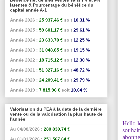
latentes & Pourcentage du bénéfice du
capital année A-1
Année 2026 :
25 937.46 €
soit
10.31 %
Année 2025 :
59 601.17 €
soit
29.61 %
Année 2024 :
23 633.70 €
soit
12.25 %
Année 2023 :
31 048.85 €
soit
19.15 %
Année 2022 :
18 715.12 €
soit
12.30 %
Année 2021 :
51 327.16 €
soit
48.72 %
Année 2020 :
24 209.41 €
soit
29.79 %
Année 2019 :
7 815.96 €
soit
10.64 %
Valorisation du PEA à la date de la dernière
vente ou de la valorisation la plus haute de
l'année
Hello l
Au 04/08/2026 :
280 830.74 €
souhait
abonne
Au 01/01/2026 :
251 567.64 €