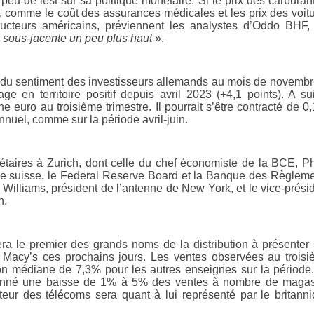
peu de lest sur sa politique monétaire. Si le prix des carburan
 comme le coût des assurances médicales et les prix des voit
ructeurs américains, préviennent les analystes d’Oddo BHF,
n sous-jacente un peu plus haut
».
e du sentiment des investisseurs allemands au mois de novembre
e en territoire positif depuis avril 2023 (+4,1 points). A su
uro au troisième trimestre. Il pourrait s’être contracté de 0
uel, comme sur la période avril-juin.
taires à Zurich, dont celle du chef économiste de la BCE, Ph
le suisse, le Federal Reserve Board et la Banque des Règlem
ohn Williams, président de l’antenne de New York, et le vice-prési
n.
a le premier des grands noms de la distribution à présenter
et Macy’s ces prochains jours. Les ventes observées au trois
on médiane de 7,3% pour les autres enseignes sur la période
sionné une baisse de 1% à 5% des ventes à nombre de maga
eur des télécoms sera quant à lui représenté par le britann