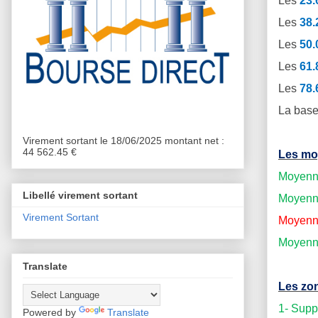
Les
23
Les
38
Les
50
Les
61
Les
78
La base
Virement sortant le 18/06/2025 montant net :
44 562.45 €
Les mo
Moyenne
Libellé virement sortant
Moyenne
Virement Sortant
Moyenne
Moyenne
Translate
Les zon
1- Supp
Powered by
Translate