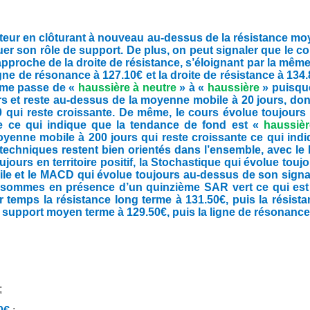
uteur en clôturant à nouveau au-dessus de la résistance m
uer son rôle de support. De plus, o
n peut signaler que le c
rapproche de la droite de résistance, s’éloignant par la mêm
igne de résonance à 127.10€ et la droite de résistance à 134
rme passe de «
haussière à neutre
» à «
haussière
» puisqu
 et reste au-dessus de la moyenne mobile à 20 jours, don
 qui reste croissante. De même, le cours évolue toujours
e ce qui indique que la tendance de fond est «
haussièr
yenne mobile à 200 jours qui reste croissante ce qui ind
 techniques restent bien orientés dans l’ensemble, avec le
urs en territoire positif, la Stochastique qui évolue touj
e et le MACD qui évolue toujours au-dessus de son signal
ous sommes en présence d’un quinzième SAR vert ce qui es
 temps la résistance long terme à 131.50€, puis la résist
a le support moyen terme à 129.50€, puis la ligne de résonanc
;