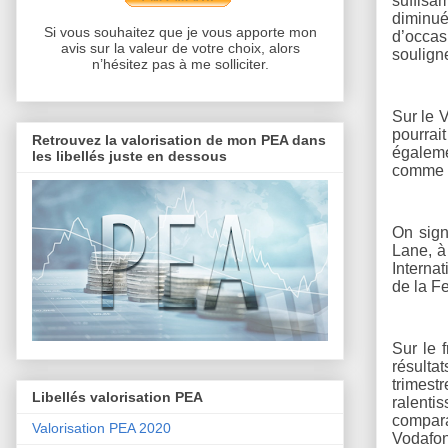
suffisa
diminué
Si vous souhaitez que je vous apporte mon
d’occas
avis sur la valeur de votre choix, alors
soulign
n’hésitez pas à me solliciter.
Sur le 
pourrai
Retrouvez la valorisation de mon PEA dans
égaleme
les libellés juste en dessous
comme a
On sign
Lane, à
Internat
de la Fe
Sur le 
résulta
trimest
Libellés valorisation PEA
ralenti
compara
Valorisation PEA 2020
Vodafo