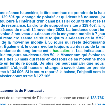
ne séance haussière, le titre continue de prendre de la ha
 129.50€ qui change de polarité et qui devrait à nouveau jo
toujours à l’intérieur d’un canal baissier court terme et se 
e de résonance. La droite de support se situe à 119.40€, la l
a séance du mardi 14 novembre 2023. La tendance court te
volue à nouveau au-dessus de la moyenne mobile à 7 jours
 reste croissante se situe toujours au-dessus de la MM20
 de la moyenne mobile à 50 jours qui reste décroissant
». Également, le cours évolue toujours au-dessus de la mo
 tendance de long terme est «
haussière
». Les indicateurs
lue toujours au-dessus des 50, le Momentum qui évolue toujo
sus des 50 mais qui reste en-dessous de sa moyenne mobil
te en territoire positif. De plus, on peut signaler que n
ositif.
L'objectif haussier change, à savoir dans un premier
rme à 134.00€. Si le cours repart à la baisse, l'objectif ser
aissier court terme à 127.10€.
tracements de Fibonacci
:
et de retracement de Fibonacci qui donne un cours à
138.76€