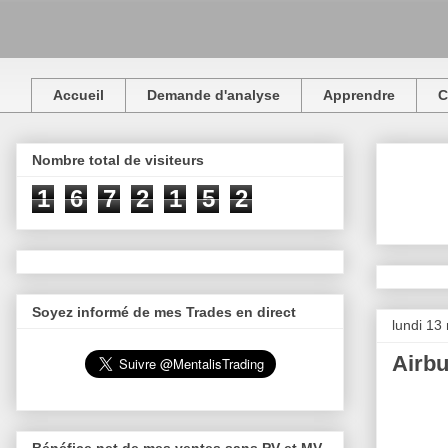
Accueil
Demande d'analyse
Apprendre
C
Nombre total de visiteurs
1
6
7
2
1
5
2
Soyez informé de mes Trades en direct
lundi 13
Airbu
Bénéfice net de mes ventes sans PV et MV