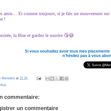
les amis… Et c
omme toujours, si je fais un mouvement sur Ai
he !
oirée, la Bise et gardez le sourire 😘😃
Si vous souhaitez avoir tous mes placements en
n’hésitez pas à vous abo
y
Mentalist
at
21:26
irbus
n commentaire:
istrer un commentaire