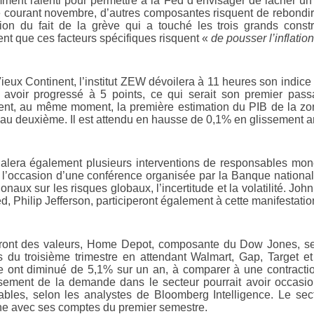
mment ralenti pour permettre à la Fed d’envisager de lâcher un 
 courant novembre, d’autres composantes risquent de rebondir,
ion du fait de la grève qui a touché les trois grands const
ent que ces facteurs spécifiques risquent «
de pousser l’inflatio
Vieux Continent, l’institut ZEW dévoilera à 11 heures son indic
t avoir progressé à 5 points, ce qui serait son premier passag
nt, au même moment, la première estimation du PIB de la zone e
u deuxième. Il est attendu en hausse de 0,1% en glissement ann
alera également plusieurs interventions de responsables moné
 l’occasion d’une conférence organisée par la Banque nationa
ionaux sur les risques globaux, l’incertitude et la volatilité. J
d, Philip Jefferson, participeront également à cette manifestatio
front des valeurs,
Home Depot
, composante du Dow Jones, ser
ts du troisième trimestre en attendant Walmart, Gap, Target 
re ont diminué de 5,1% sur un an, à comparer à une contracti
ssement de la demande dans le secteur pourrait avoir occa
bles, selon les analystes de Bloomberg Intelligence. Le sect
ne
avec ses comptes du premier semestre.