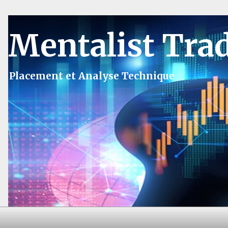
Mentalist Tra
Placement et Analyse Technique