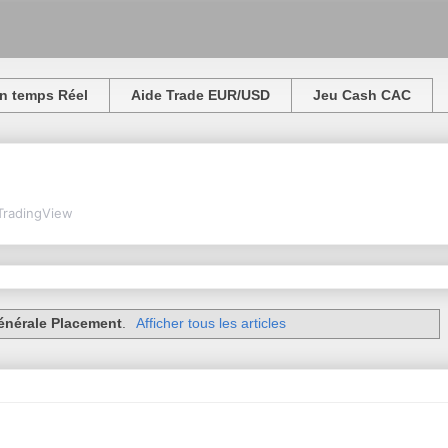
n temps Réel
Aide Trade EUR/USD
Jeu Cash CAC
TradingView
énérale Placement
.
Afficher tous les articles