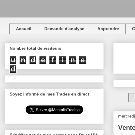
Accueil
Demande d'analyse
Apprendre
C
Nombre total de visiteurs
u
n
d
e
f
i
n
e
d
Soyez informé de mes Trades en direct
mercredi
Vente
Bénéfice net de mes ventes sans PV et MV