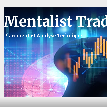
Mentalist Tra
Placement et Analyse Technique