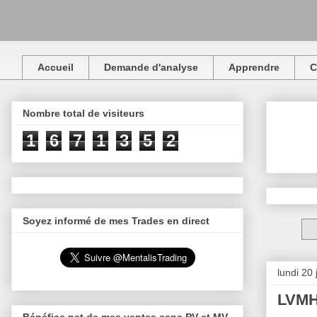
Accueil
Demande d'analyse
Apprendre
C
Nombre total de visiteurs
1
6
7
1
3
5
2
Soyez informé de mes Trades en direct
lundi 20
LVMH 
Bénéfice net de mes ventes sans PV et MV