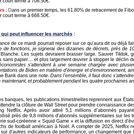
r court terme à 706.50€.
rs
:
D
ans un premier temps, les 61.80% de retracement de Fibon
r court terme à 668.50€.
 qui peut influencer les marchés
:
ance de ce mardi pourrait reposer sur ce qu'aura dit ou déjà fa
e de fonctions, je signerai des dizaines de décrets, près de 1
Blanche. Les sujets devraient brasser large. Sauver Tiktok, gr
s sans papier… et plus largement œuvrer à stopper le déclin d
onomistes s'attendent à une semaine chargée avec plusieurs
ntations de Biden en matière d'énergie et d'environnement, ain
he Bank dans une note.
Dans l'ensemble, il faut donc s'attendr
de maintenant, et probablement pendant les quatre prochaines a
es banques, les publications trimestrielles reprennent aux Ét
attendre la clôture de Wall Street pour prendre connaissance de
ng Netflix. Après avoir attiré 5,1 millions d’abonnés payant
ilisé près de 9,8 millions d'abonnés supplémentaires sur les tr
érie sud-coréenne « Squid Game » et la diffusion en direct d'
chs de football américain à Noël. A compter de 2025, Netflix
t sur d'autres indicateurs de performance, un changement que l