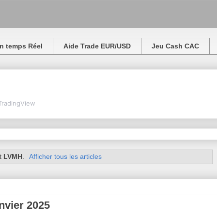
n temps Réel
Aide Trade EUR/USD
Jeu Cash CAC
TradingView
st
LVMH
.
Afficher tous les articles
nvier 2025