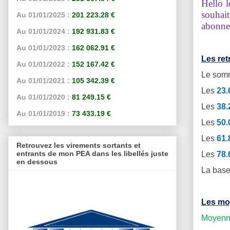
Hello l
souhait
Au 01/01/2025 :
201 223.28 €
abonne
Au 01/01/2024 :
192 931.83 €
Au 01/01/2023 :
162 062.91 €
Les re
Au 01/01/2022 :
152 167.42 €
Le somm
Au 01/01/2021 :
105 342.39 €
Les
23
Au 01/01/2020 :
81 249.15 €
Les
38
Au 01/01/2019 :
73 433.19 €
Les
50
Les
61
Retrouvez les virements sortants et
entrants de mon PEA dans les libellés juste
Les
78
en dessous
La base
Les mo
Moyenne