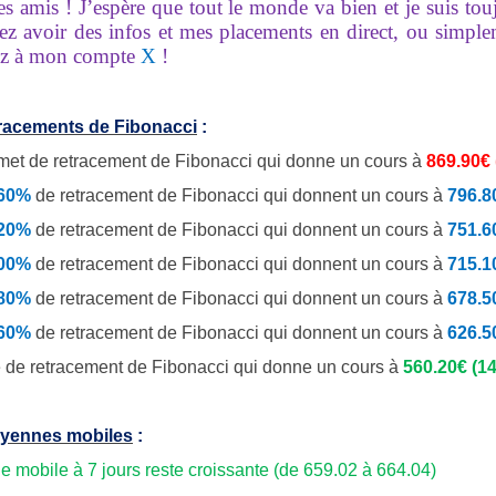
es amis ! J’espère que tout le monde va bien et je suis to
ez avoir des infos et mes placements en direct, ou simpl
z à mon compte
X
!
tracements de Fibonacci
:
et de retracement de Fibonacci qui donne un cours à
869.90€
.60%
de
retracement de Fibonacci qui donnent un cours à
796.8
.20%
de retracement de Fibonacci qui donnent un cours à
751.6
.00%
de retracement de Fibonacci qui donnent un cours à
715.1
.80%
de retracement de Fibonacci qui donnent un cours à
678.5
.60%
de retracement de Fibonacci qui donnent un cours à
626.
 de retracement de Fibonacci qui donne un cours à
560.20€ (14
yennes mobiles
:
 mobile à 7 jours reste croissante (de 659.02 à 664.04)