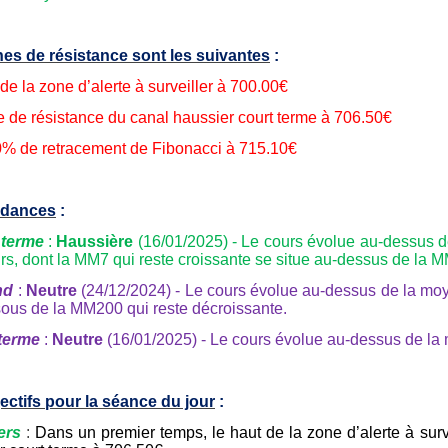
es de résistance sont les suivantes
:
de la zone d’alerte à surveiller à 700.00€
te de résistance du canal haussier court terme à 706.50€
0% de retracement de Fibonacci à 715.10€
ndances
:
 terme
:
Haussière
(16/01/2025) - Le cours évolue au-dessus 
urs, dont la MM7 qui reste croissante se situe au-dessus de la M
nd
:
Neutre
(24/12/2024) - Le cours évolue au-dessus de la moye
ous de la MM200 qui reste décroissante.
terme
:
Neutre
(16/01/2025) - Le cours évolue au-dessus de la 
ectifs pour la séance du jour
:
ers
:
Dans un premier temps, le haut de la zone d’alerte à surve