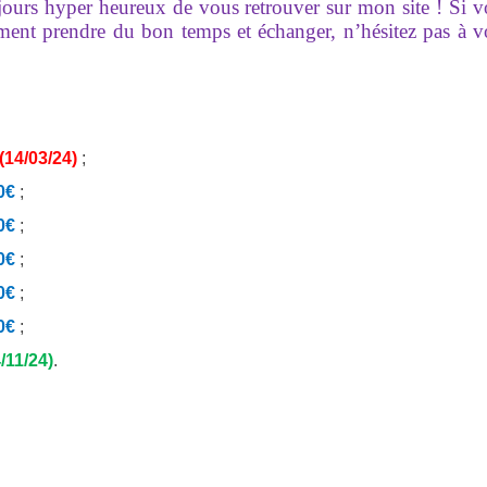
ujours hyper heureux de vous retrouver sur mon site ! Si 
ement prendre du bon temps et échanger, n’hésitez pas à 
(14/03/24)
;
0€
;
0€
;
0€
;
0€
;
50€
;
/11/24)
.