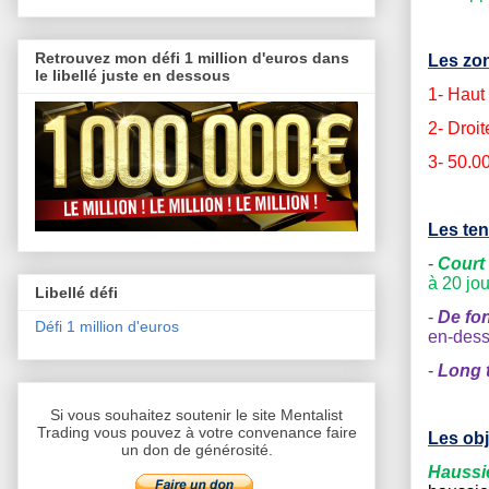
Retrouvez mon défi 1 million d'euros dans
Les zon
le libellé juste en dessous
1- Haut 
2- Droi
3-
50.0
Les te
-
Court
à 20 jo
Libellé défi
-
De fo
Défi 1 million d'euros
en-dess
-
Long 
Si vous souhaitez soutenir le site Mentalist
Trading vous pouvez à votre convenance faire
Les obj
un don de générosité.
Haussi