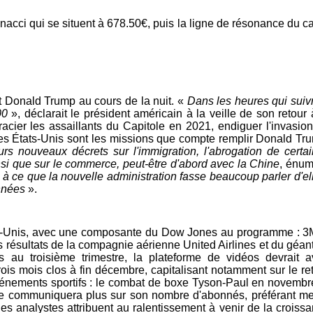
acci qui se situent à 678.50€, puis la ligne de résonance du c
it Donald Trump au cours de la nuit. «
Dans les heures qui suiv
00
», déclarait le président américain à la veille de son retour 
acier les assaillants du Capitole en 2021, endiguer l'invasio
es États-Unis sont les missions que compte remplir Donald Tr
 nouveaux décrets sur l'immigration, l'abrogation de certa
si que sur le commerce, peut-être d'abord avec la Chine
, énu
e à ce que la nouvelle administration fasse beaucoup parler d'el
nnées
».
ats-Unis, avec une composante du Dow Jones au programme : 3M
s résultats de la compagnie aérienne United Airlines et du géan
s au troisième trimestre, la plateforme de vidéos devrait a
ois mois clos à fin décembre, capitalisant notamment sur le re
événements sportifs : le combat de boxe Tyson-Paul en novembr
 ne communiquera plus sur son nombre d'abonnés, préférant me
es analystes attribuent au ralentissement à venir de la croiss