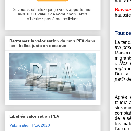
haussie
Si vous souhaitez que je vous apporte mon
Baissie
avis sur la valeur de votre choix, alors
haussie
n’hésitez pas à me solliciter.
Tout ce
Retrouvez la valorisation de mon PEA dans
La tend
les libellés juste en dessous
ma pris
Maison 
migrant
«
Nos éc
régleme
Deutsc
partir 
Après l
faudra 
streami
comptab
Libellés valorisation PEA
de la s
les mat
Valorisation PEA 2020
l'accen