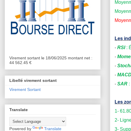
Moyenne
Moyenne
Moyenne
Les ind
-
RSI
: 
-
Mome
Virement sortant le 18/06/2025 montant net :
44 562.45 €
-
Stoch
-
MAC
Libellé virement sortant
-
SAR
:
Virement Sortant
Les zon
Translate
1-
61.8
2- Lign
Powered by
Translate
3- Supp