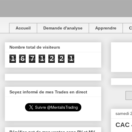
Accueil
Demande d'analyse
Apprendre
C
Nombre total de visiteurs
1
6
7
1
2
2
1
Soyez informé de mes Trades en direct
samedi 2
CAC 4
Bénéfice net de mes ventes sans PV et MV