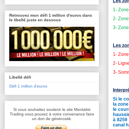
Les zon
1- Zone
Retrouvez mon défi 1 million d'euros dans
2- Zone
le libellé juste en dessous
3- Zone
Les zon
1- Zone
2- Lign
3- Somm
Libellé défi
Défi 1 million d'euros
Interpr
Si le c
la zone
le cour
Si vous souhaitez soutenir le site Mentalist
Trading vous pouvez à votre convenance faire
haussie
un don de générosité.
à 8259 
canal h