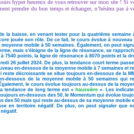
ujours hyper heureux de vous retrouver sur mon site ! Si 
ement prendre du bon temps et échanger, n’hésitez pas à 
 la baisse, en venant tester pour la quatrième semaine à
core jouée son rôle. De ce fait, le cours évolue à nouveau
a moyenne mobile à 50 semaines. Également, o
n peut sign
terme, mais s’éloigne de la ligne de résonance, se rapproc
à 7540 points, la ligne de résonance à 8070 points et la dr
edi 26 juillet 2024. De plus, la tendance court terme pass
ouveau en-dessous de la moyenne mobile à 7 semaines et r
 reste décroissante se situe toujours en-dessous de la M
 en-dessous de la moyenne mobile à 50 semaines qui re
 Également, le cours évolue toujours au-dessus de la moy
la tendance de long terme est «
haussière
». Les indicat
 toujours en-dessous des 50, le Momentum qui évolue touj
ous des 50 mais qui reste au-dessus de sa moyenne mobile e
e en territoire négatif. De plus, on peut signaler que n
négatif.