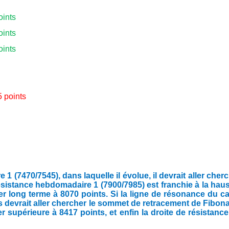
oints
oints
oints
5 points
(7470/7545), dans laquelle il évolue, il devrait aller cher
ésistance hebdomadaire 1 (7900/7985) est franchie à la hau
ier long terme à 8070 points. Si la ligne de résonance du c
rs devrait aller chercher le sommet de retracement de Fibon
er supérieure à 8417 points, et enfin la droite de résistanc