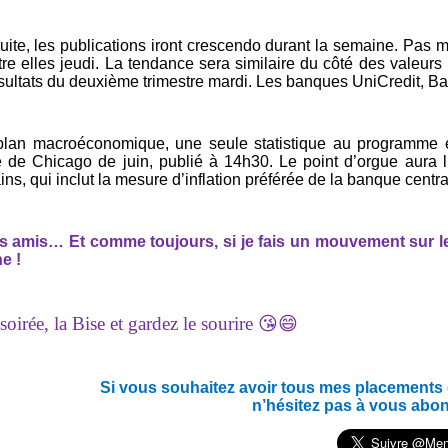
suite, les publications iront crescendo durant la semaine. Pas
tre elles jeudi. La tendance sera similaire du côté des valeurs
ésultats du deuxième trimestre mardi. Les banques UniCredit, B
plan macroéconomique, une seule statistique au programme es
e de Chicago de juin, publié à 14h30. Le point d’orgue aura
ns, qui inclut la mesure d’inflation préférée de la banque centra
es amis… Et c
omme toujours, si je fais un mouvement sur les
e !
oirée, la Bise et gardez le sourire 😘😄
Si vous souhaitez avoir tous mes placements en
n’hésitez pas à vous abo