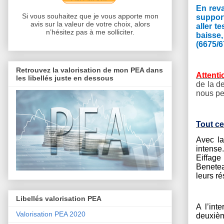
En reva
Si vous souhaitez que je vous apporte mon
support
avis sur la valeur de votre choix, alors
aller t
n’hésitez pas à me solliciter.
baisse
(6675/6
Retrouvez la valorisation de mon PEA dans
Attenti
les libellés juste en dessous
de la d
nous pe
Tout ce
Avec la
intense
Eiffage
Benetea
leurs ré
Libellés valorisation PEA
A l’int
Valorisation PEA 2020
deuxièm