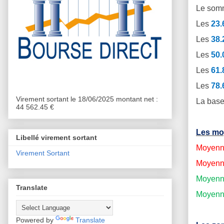
Le somm
Les
23
Les
38
Les
50
Les
61
Les
78
Virement sortant le 18/06/2025 montant net :
La base
44 562.45 €
Les mo
Libellé virement sortant
Moyenne
Virement Sortant
Moyenne
Moyenne
Translate
Moyenne
Powered by
Translate