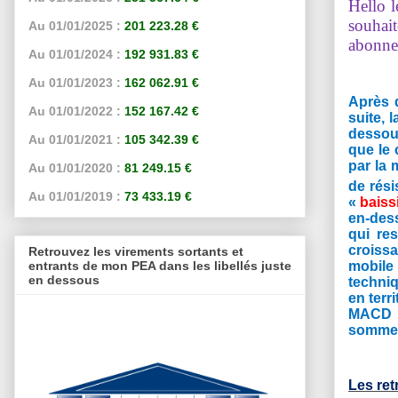
Hello l
souhait
Au 01/01/2025 :
201 223.28 €
abonne
Au 01/01/2024 :
192 931.83 €
Au 01/01/2023 :
162 062.91 €
Après 
Au 01/01/2022 :
152 167.42 €
suite, 
dessou
Au 01/01/2021 :
105 342.39 €
que le 
par la 
Au 01/01/2020 :
81 249.15 €
de rési
Au 01/01/2019 :
73 433.19 €
«
baiss
en-des
qui re
croissa
Retrouvez les virements sortants et
mobile
entrants de mon PEA dans les libellés juste
en dessous
techniq
en terr
MACD q
sommes 
Les re