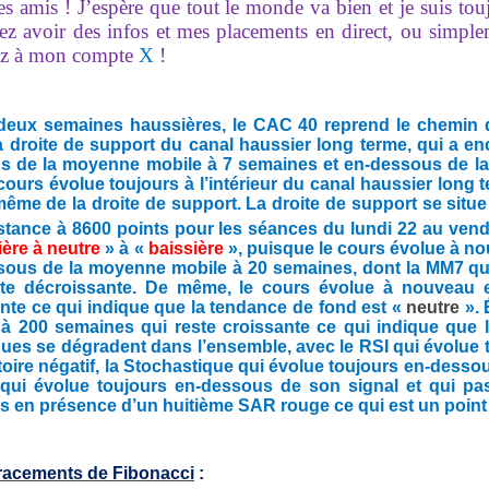
es amis ! J’espère que tout le monde va bien et je suis to
ez avoir des infos et mes placements en direct, ou simpl
z à mon compte
X
!
deux semaines haussières, le CAC 40 reprend le chemin de
la droite de support du canal haussier long terme, qui a en
s de la moyenne mobile à 7 semaines et en-dessous de l
cours évolue toujours à l’intérieur du canal haussier long 
même de la droite de support. La droite de support se situe 
stance à 8600 points pour les séances du lundi 22
au vendr
ière à neutre
» à «
baissière
», puisque le cours évolue à n
sous de la moyenne mobile à 20 semaines, dont la MM7 qui
ste décroissante. De même, le cours évolue à nouveau
nte ce qui indique que la tendance de fond est «
neutre
».
 à 200 semaines qui reste croissante ce qui indique que 
ues se dégradent dans l’ensemble, avec le RSI qui évolue
itoire négatif, la Stochastique qui évolue toujours en-dess
ui évolue toujours en-dessous de son signal et qui pass
en présence d’un huitième SAR rouge ce qui est un point 
tracements de Fibonacci
: