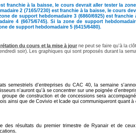
franchie à la baisse, le cours devrait aller tester la zon
daire 2 (7165/7230) est franchie à la baisse, le cours dev
 zone de support hebdomadaire 3 (6860/6925) est franchie 
madaire 4 (6675/6745). Si la zone de support hebdomadair
la zone de support hebdomadaire 5 (6415/6480).
prétation du cours et la mise à jour
ne peut se faire qu’à la clô
 vendredi soir). Les graphiques qui sont proposés durant la sem
ultats semestriels d’entreprises du CAC 40, la semaine s’ann
tisseurs n’auront qu’à se concentrer sur une poignée d’entrepri
. Le groupe de construction et de concessions sera accompagn
mois ainsi que de Covivio et Icade qui communiqueront quant à
nce des résultats du premier trimestre de Ryanair et de ceu
ations.