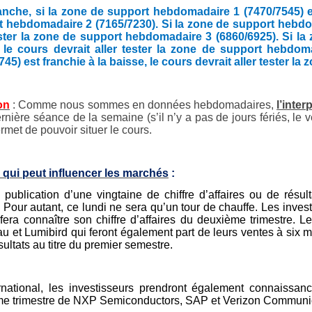
nche, si la zone de support hebdomadaire 1 (7470/7545) est 
 hebdomadaire 2 (7165/7230). Si la zone de support hebdoma
ester la zone de support hebdomadaire 3 (6860/6925). Si la
, le cours devrait aller tester la zone de support hebdo
745) est franchie à la baisse, le cours devrait aller tester 
on
: Comme nous sommes en données hebdomadaires,
l’inter
ernière séance de la semaine (s’il n’y a pas de jours fériés, le
rmet de pouvoir situer le cours.
 qui peut influencer les marchés
:
 publication d’une vingtaine de chiffre d’affaires ou de rés
. Pour autant, ce lundi ne sera qu’un tour de chauffe. Les inves
 fera connaître son chiffre d’affaires du deuxième trimestre
u et Lumibird qui feront également part de leurs ventes à six 
sultats au titre du premier semestre.
ernational, les investisseurs prendront également connaissa
e trimestre de NXP Semiconductors, SAP et Verizon Communic