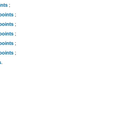
ints
;
points
;
points
;
points
;
points
;
points
;
s
.