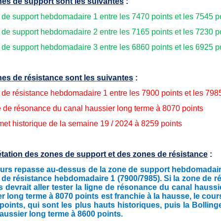
es de support sont les suivantes
:
 de support hebdomadaire 1 entre les 7470 points et les 7545 p
 de support hebdomadaire 2 entre les 7165 points et les 7230 p
 de support hebdomadaire 3 entre les 6860 points et les 6925 p
es de résistance sont les suivantes
:
 de résistance hebdomadaire 1 entre les 7900 points et les 798
e de résonance du canal haussier long terme à 8070 points
et historique de la semaine 19 / 2024 à 8259 points
étation des zones de support et des zones de résistance
:
ours repasse au-dessus de la zone de support hebdomadaire 1 
 de résistance hebdomadaire 1 (7900/7985). Si la zone de r
s devrait aller tester la ligne de résonance du canal hauss
r long terme à 8070 points est franchie à la hausse, le cou
points, qui sont les plus hauts historiques, puis la Bolling
aussier long terme à 8600 points.