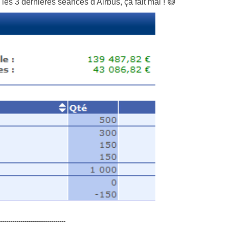
les 3 dernières séances d'Airbus, ça fait mal ! 😅
--------------------------------