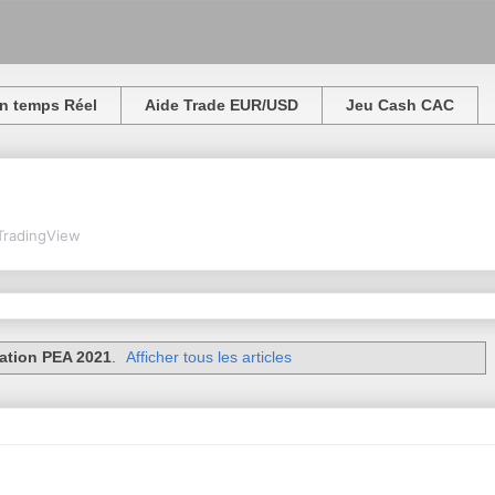
n temps Réel
Aide Trade EUR/USD
Jeu Cash CAC
TradingView
sation PEA 2021
.
Afficher tous les articles