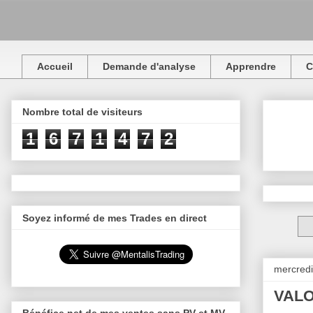
Accueil
Demande d'analyse
Apprendre
C
Nombre total de visiteurs
1
6
7
1
4
7
2
Soyez informé de mes Trades en direct
mercredi
VALO
Bénéfice net de mes ventes sans PV et MV