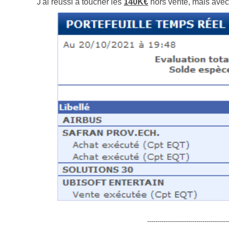
J'ai réussi à toucher les
140K€
hors vente, mais avec 
----------------------------------------