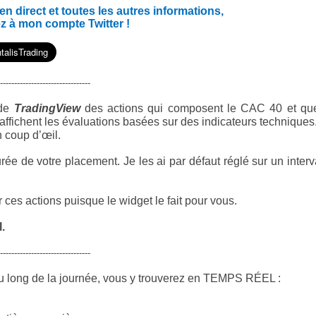
 direct et toutes les autres informations,
z à mon compte Twitter !
--------------------------------
 de
TradingView
des actions qui composent le CAC 40 et qu
affichent les évaluations basées sur des indicateurs techniques
n coup d’œil.
rée de votre placement. Je les ai par défaut réglé sur un interv
ces actions puisque le widget le fait pour vous.
.
--------------------------------
u long de la journée, vous y trouverez en TEMPS RÉEL :