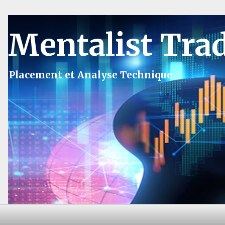
Mentalist Tra
Placement et Analyse Technique