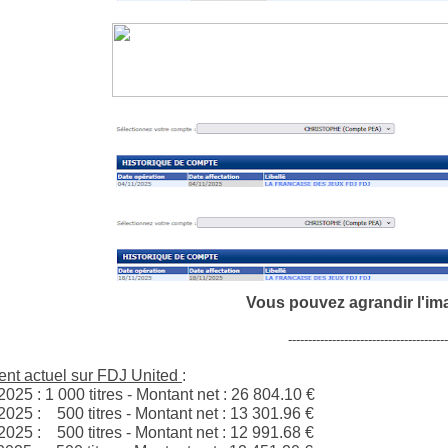
Vous pouvez agrandir l'im
----------------------------------------
nt actuel sur FDJ United
:
2025 : 1 000 titres - Montant net :
26 804.10
€
2025 : 500 titres - Montant net :
13 301.96
€
2025 : 500 titres - Montant net :
12 991.68
€