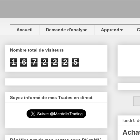
Accueil
Demande d'analyse
Apprendre
C
Nombre total de visiteurs
1
6
7
2
2
2
5
Soyez informé de mes Trades en direct
lundi 8 
Achat
Bénéfice net de mes ventes sans PV et MV