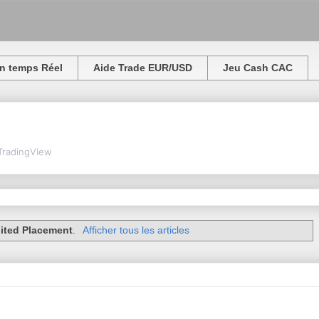
n temps Réel
Aide Trade EUR/USD
Jeu Cash CAC
TradingView
ited Placement
.
Afficher tous les articles