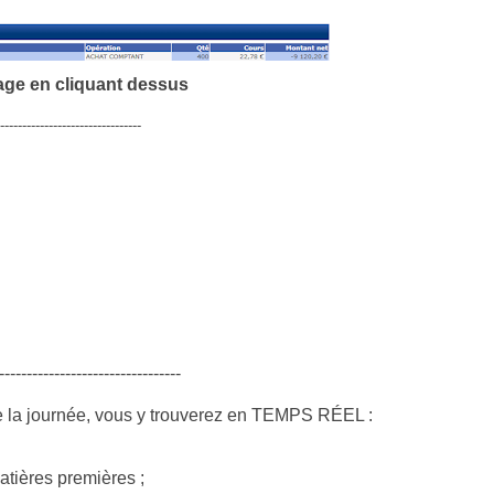
age en cliquant dessus
--------------------------------
---------------------------------
e la journée, vous y trouverez en TEMPS RÉEL :
atières premières ;